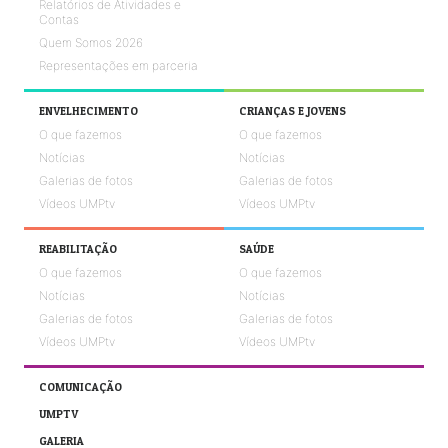
Relatórios de Atividades e
Contas
Quem Somos 2026
Representações em parceria
ENVELHECIMENTO
CRIANÇAS E JOVENS
O que fazemos
O que fazemos
Notícias
Notícias
Galerias de fotos
Galerias de fotos
Vídeos UMPtv
Vídeos UMPtv
REABILITAÇÃO
SAÚDE
O que fazemos
O que fazemos
Notícias
Notícias
Galerias de fotos
Galerias de fotos
Vídeos UMPtv
Vídeos UMPtv
COMUNICAÇÃO
UMPTV
GALERIA