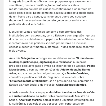
integrada às políticas públicas, com programas que avancem em
simultâneo, desde a qualificação de profissionais até à
reestruturação da rede de cuidados continuados e ao reforço do
apoio domiciliário. Neste contexto, saudou a proposta presidencial
de um Pacto para a Saúde, considerando que o seu sucesso
dependerá necessariamente do reforço do setor social e, em
particular, das Misericórdias.
Manuel de Lemos reafirmou também o compromisso das
instituições com as pessoas, com o Estado e com a gestão rigorosa
dos recursos, sublinhando o papel das Misericórdias como “atores
incontornáveis das políticas sociais”, promotores de inclusão,
coesão e desenvolvimento sustentável, numa sociedade cada vez
mais diversa.
Amanhã,
5 de junho
, o congresso vai debater sobre
“O mundo em
mudança: qualificação, digitalização e formação
”, num painel
presidido pelo advogado e irmão da Misericórdia de Cascais,
Pedro
Mota Soares
, e com as intervenções de
Adolfo Mesquita Nunes
,
Advogado e autor do livro ‘Algoritmocracia’, e
Duarte Cordeiro
,
consultor e político socialista. Seguindo-se o debate sobre
“
Envelhecimento e felicidade
”, sob a presidência da Secretária de
Estado da Ação Social e da Inclusão,
Clara Marques Mendes
.
A tarde será dedicada ao papel das
Misericórdias na área da saúde
e à
sustentabilidade do setor.
Sob a presidência da Ministra da
Saúde,
Ana Paula Martins
, será discutido um plano estratégico das
Misericórdias para cuidar das pessoas, com contributos de