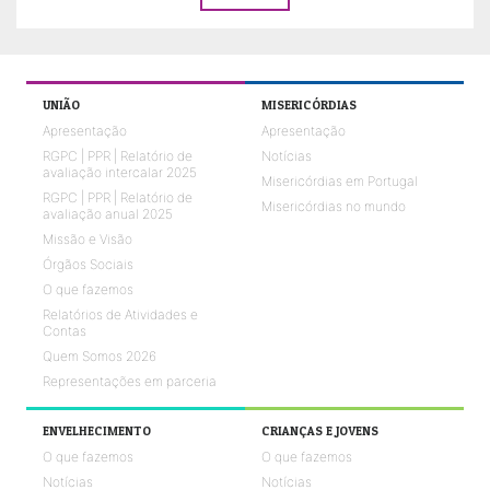
UNIÃO
MISERICÓRDIAS
Apresentação
Apresentação
RGPC | PPR | Relatório de
Notícias
avaliação intercalar 2025
Misericórdias em Portugal
RGPC | PPR | Relatório de
Misericórdias no mundo
avaliação anual 2025
Missão e Visão
Órgãos Sociais
O que fazemos
Relatórios de Atividades e
Contas
Quem Somos 2026
Representações em parceria
ENVELHECIMENTO
CRIANÇAS E JOVENS
O que fazemos
O que fazemos
Notícias
Notícias