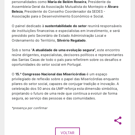
personalidades como
Maria de Belém Roseira
, Presidente da
Assembleia Geral da Associação Mutualista do Montepio e
Álvaro
Beleza
, Presidente do Conselho Coordenador da SEDES -
Associação para o Desenvolvimento Económico e Social.
O painel dedicado à
sustentabilidade do setor
reunirá responsáveis
de instituições financeiras e especialistas em investimento, e será
presidido pelo Secretário de Estado Administração Local e
Ordenamento do Território,
Silvério Regalado
.
Sob o tema “
A atualidade de uma evolução segura”,
este encontro
reúne dirigentes, especialistas, decisores políticos e representantes
das Santas Casas de todo o país para refletirem sobre os desafios e
oportunidades do setor social em Portugal.
O
15.º Congresso Nacional das Misericórdias
é um espaço
privilegiado de reflexão sobre o papel das Misericórdias enquanto
pilares do setor social, capazes de conjugar tradição e inovação. A
celebração dos 50 anos da UMP reforça esta dimensão simbólica,
projetando o futuro de uma rede que continua a evoluir de forma
segura, ao serviço das pessoas e das comunidades.
*presença por confirmar
share
VOLTAR