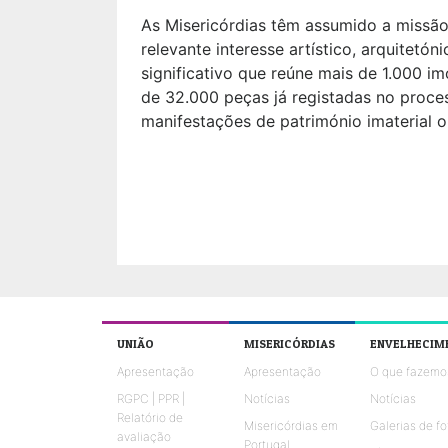
As Misericórdias têm assumido a missão 
relevante interesse artístico, arquitetón
significativo que reúne mais de 1.000 i
de 32.000 peças já registadas no proce
manifestações de património imaterial o
UNIÃO
MISERICÓRDIAS
ENVELHECIM
Apresentação
Apresentação
O que fazemo
RGPC | PPR |
Notícias
Notícias
Relatório de
Misericórdias em
Galerias de fo
avaliação
Portugal