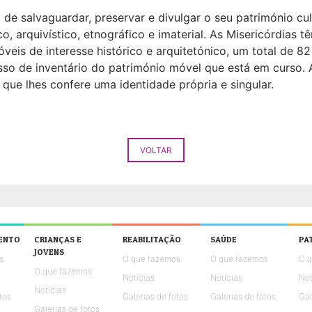
de salvaguardar, preservar e divulgar o seu património cul
ico, arquivístico, etnográfico e imaterial. As Misericórdias 
móveis de interesse histórico e arquitetónico, um total de
sso de inventário do património móvel que está em curso
 que lhes confere uma identidade própria e singular.
VOLTAR
ENTO
CRIANÇAS E
REABILITAÇÃO
SAÚDE
PA
JOVENS
s
O que fazemos
O que fazemos
O 
O que fazemos
Notícias
Notícias
Not
Notícias
tos
Galerias de fotos
Galerias de fotos
Gal
Galerias de fotos