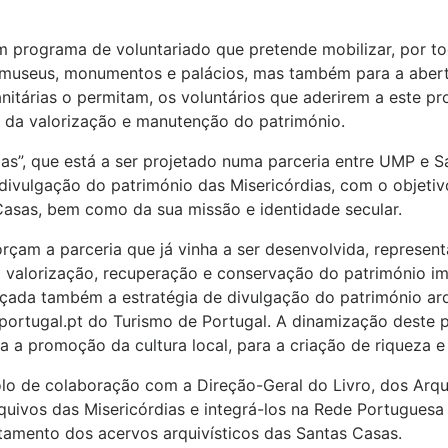
m programa de voluntariado que pretende mobilizar, por to
 museus, monumentos e palácios, mas também para a abertu
nitárias o permitam, os voluntários que aderirem a este p
e da valorização e manutenção do património.
ias”, que está a ser projetado numa parceria entre UMP e 
divulgação do património das Misericórdias, com o objetiv
asas, bem como da sua missão e identidade secular.
orçam a parceria que já vinha a ser desenvolvida, represe
a valorização, recuperação e conservação do património i
rçada também a estratégia de divulgação do património arqu
ortugal.pt do Turismo de Portugal. A dinamização deste po
a a promoção da cultura local, para a criação de riqueza e 
 de colaboração com a Direção-Geral do Livro, dos Arqui
uivos das Misericórdias e integrá-los na Rede Portuguesa 
tamento dos acervos arquivísticos das Santas Casas.