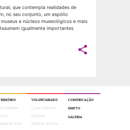
tural, que contempla realidades de
têm, no seu conjunto, um espólio
 82 museus e núcleos museológicos e mais
. Assumem igualmente importantes
share
TRIMÓNIO
VOLUNTARIADO
COMUNICAÇÃO
que fazemos
O que fazemos
UMPTV
ícias
Notícias
GALERIA
erias de fotos
Galerias de fotos