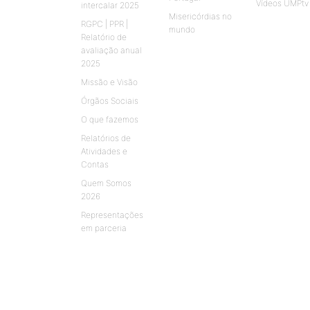
Vídeos UMPtv
intercalar 2025
Misericórdias no
RGPC | PPR |
mundo
Relatório de
avaliação anual
2025
Missão e Visão
Órgãos Sociais
O que fazemos
Relatórios de
Atividades e
Contas
Quem Somos
2026
Representações
em parceria