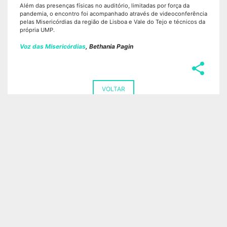
Além das presenças físicas no auditório, limitadas por força da
pandemia, o encontro foi acompanhado através de videoconferência
pelas Misericórdias da região de Lisboa e Vale do Tejo e técnicos da
própria UMP.
Voz das Misericórdias
, Bethania Pagin
share
VOLTAR
UNIÃO
MISERICÓRDIAS
Apresentação
Apresentação
RGPC | PPR | Relatório de
Notícias
avaliação intercalar 2025
Misericórdias em Portugal
RGPC | PPR | Relatório de
Misericórdias no mundo
avaliação anual 2025
Missão e Visão
Órgãos Sociais
O que fazemos