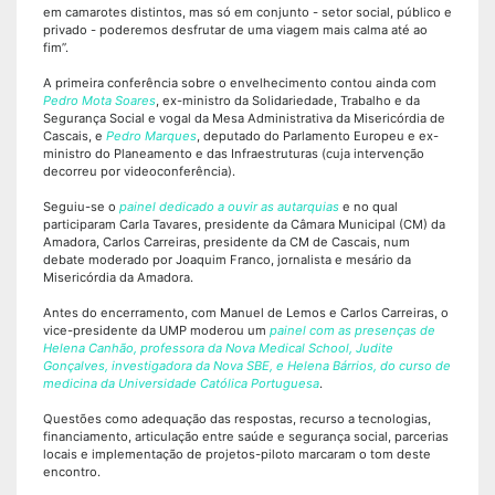
em camarotes distintos, mas só em conjunto - setor social, público e
privado - poderemos desfrutar de uma viagem mais calma até ao
fim”.
A primeira conferência sobre o envelhecimento contou ainda com
Pedro Mota Soares
, ex-ministro da Solidariedade, Trabalho e da
Segurança Social e vogal da Mesa Administrativa da Misericórdia de
Cascais, e
Pedro Marques
, deputado do Parlamento Europeu e ex-
ministro do Planeamento e das Infraestruturas (cuja intervenção
decorreu por videoconferência).
Seguiu-se o
painel dedicado a ouvir as autarquias
e no qual
participaram Carla Tavares, presidente da Câmara Municipal (CM) da
Amadora, Carlos Carreiras, presidente da CM de Cascais, num
debate moderado por Joaquim Franco, jornalista e mesário da
Misericórdia da Amadora.
Antes do encerramento, com Manuel de Lemos e Carlos Carreiras, o
vice-presidente da UMP moderou um
painel com as presenças de
Helena Canhão, professora da Nova Medical School, Judite
Gonçalves, investigadora da Nova SBE, e Helena Bárrios, do curso de
medicina da Universidade Católica Portuguesa
.
Questões como adequação das respostas, recurso a tecnologias,
financiamento, articulação entre saúde e segurança social, parcerias
locais e implementação de projetos-piloto marcaram o tom deste
encontro.