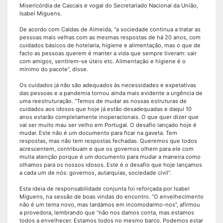
Misericórdia de Cascais e vogal do Secretariado Nacional da União,
Isabel Miguens.
De acordo com Caldas de Almeida, “a sociedade continua a tratar as
pessoas mais velhas com as mesmas respostas de há 20 anos, com
cuidados básicos de hotelaria, higiene e alimentação, mas o que de
facto as pessoas querem é manter a vida que sempre tiveram: sair
com amigos, sentirem-se úteis etc. Alimentação e higiene é o
mínimo do pacote”, disse.
Os cuidados já não são adequados às necessidades e expetativas
das pessoas e a pandemia tornou ainda mais evidente a urgência de
uma reestruturação. “Temos de mudar as nossas estruturas de
cuidados aos idosos que hoje já estão desadequadas e daqui 10
anos estarão completamente inoperacionais. O que quer dizer que
vai ser muito mau ser velho em Portugal. O desafio lançado hoje é
mudar. Este não é um documento para ficar na gaveta. Tem
respostas, mas não tem respostas fechadas. Queremos que todos
acrescentem, contribuam e que os governos olhem para ele com
muita atenção porque é um documento para mudar a maneira como
olhamos para os nossos idosos. Este é o desafio que hoje lançamos
a cada um de nós: governos, autarquias, sociedade civil”.
Esta ideia de responsabilidade conjunta foi reforçada por Isabel
Miguens, na sessão de boas vindas do encontro. “O envelhecimento
não é um tema novo, mas tardámos em incomodarmo-nos”, afirmou
a provedora, lembrando que “não nos damos conta, mas estamos
todos a envelhecer. Estamos todos no mesmo barco. Podemos estar