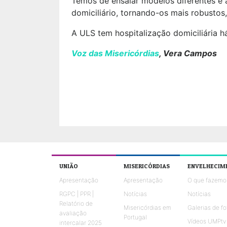
Temos de ensaiar modelos diferentes e a
domiciliário, tornando-os mais robusto
A ULS tem hospitalização domiciliária h
Voz das Misericórdias
, Vera Campos
UNIÃO
MISERICÓRDIAS
ENVELHECIM
Apresentação
Apresentação
O que fazemo
RGPC | PPR |
Notícias
Notícias
Relatório de
Misericórdias em
Galerias de fo
avaliação
Portugal
Vídeos UMPtv
intercalar 2025