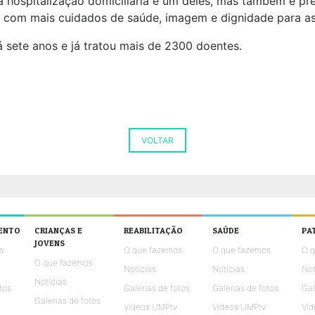
 hospitalização domiciliária é um deles, mas também é pre
s, com mais cuidados de saúde, imagem e dignidade para as
á sete anos e já tratou mais de 2300 doentes.
VOLTAR
ENTO
CRIANÇAS E
REABILITAÇÃO
SAÚDE
PA
JOVENS
s
O que fazemos
O que fazemos
O 
O que fazemos
Notícias
Notícias
Not
Notícias
tos
Galerias de fotos
Galerias de fotos
Gal
Galerias de fotos
Vídeos UMPtv
Vídeos UMPtv
Víd