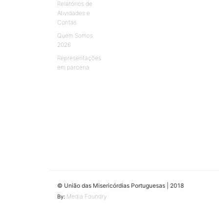
Relatórios de
Atividades e
Contas
Quem Somos
2026
Representações
em parceria
© União das Misericórdias Portuguesas | 2018
Media Foundry
By: