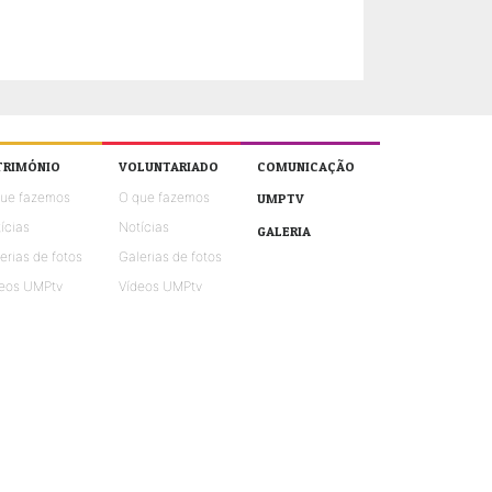
TRIMÓNIO
VOLUNTARIADO
COMUNICAÇÃO
que fazemos
O que fazemos
UMPTV
ícias
Notícias
GALERIA
erias de fotos
Galerias de fotos
eos UMPtv
Vídeos UMPtv