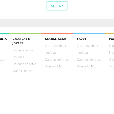
VOLTAR
ENTO
CRIANÇAS E
REABILITAÇÃO
SAÚDE
PA
JOVENS
s
O que fazemos
O que fazemos
O 
O que fazemos
Notícias
Notícias
Not
Notícias
tos
Galerias de fotos
Galerias de fotos
Gal
Galerias de fotos
Vídeos UMPtv
Vídeos UMPtv
Víd
Vídeos UMPtv