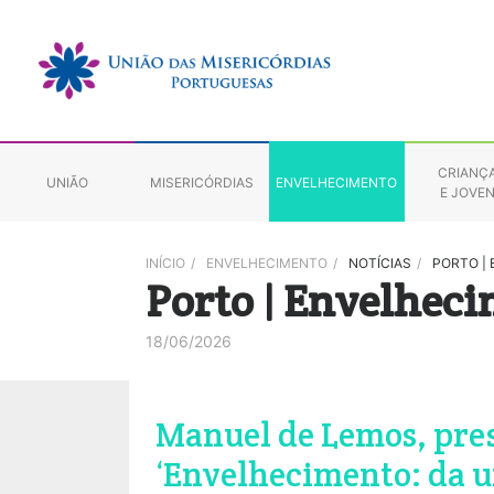
CRIANÇ
UNIÃO
MISERICÓRDIAS
ENVELHECIMENTO
E JOVE
INÍCIO
/
ENVELHECIMENTO
/
NOTÍCIAS
/
PORTO | 
Porto | Envelheci
18/06/2026
Manuel de Lemos, pres
‘Envelhecimento: da ur