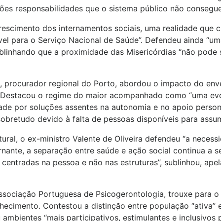
uições responsabilidades que o sistema público não consegue
scimento dos internamentos sociais, uma realidade que 
ável para o Serviço Nacional de Saúde”. Defendeu ainda “u
sublinhando que a proximidade das Misericórdias “não pod
s, procurador regional do Porto, abordou o impacto do env
. Destacou o regime do maior acompanhado como “uma evolu
ade por soluções assentes na autonomia e no apoio persona
, sobretudo devido à falta de pessoas disponíveis para as
ural, o ex-ministro Valente de Oliveira defendeu “a necess
rnante, a separação entre saúde e ação social continua a s
r centradas na pessoa e não nas estruturas”, sublinhou, ap
ssociação Portuguesa de Psicogerontologia, trouxe para o 
cimento. Contestou a distinção entre população “ativa” e 
 ambientes “mais participativos, estimulantes e inclusivos 