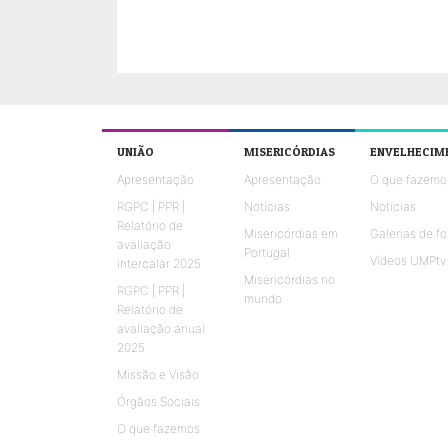
UNIÃO
MISERICÓRDIAS
ENVELHECIM
Apresentação
Apresentação
O que fazemo
RGPC | PPR |
Notícias
Notícias
Relatório de
Misericórdias em
Galerias de fo
avaliação
Portugal
Vídeos UMPtv
intercalar 2025
Misericórdias no
RGPC | PPR |
mundo
Relatório de
avaliação anual
2025
Missão e Visão
Órgãos Sociais
O que fazemos