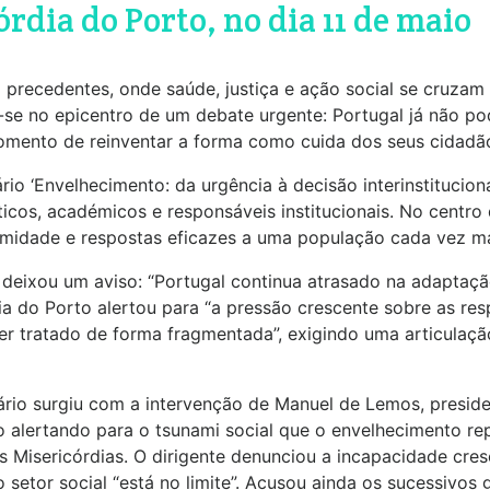
rdia do Porto, no dia 11 de maio
recedentes, onde saúde, justiça e ação social se cruzam di
se no epicentro de um debate urgente: Portugal já não po
mento de reinventar a forma como cuida dos seus cidadão
rio ‘Envelhecimento: da urgência à decisão interinstituciona
líticos, académicos e responsáveis institucionais. No centr
ximidade e respostas eficazes a uma população cada vez ma
 deixou um aviso: “Portugal continua atrasado na adaptaçã
a do Porto alertou para “a pressão crescente sobre as res
r tratado de forma fragmentada”, exigindo uma articulação 
io surgiu com a intervenção de Manuel de Lemos, preside
 alertando para o tsunami social que o envelhecimento rep
as Misericórdias. O dirigente denunciou a incapacidade cres
setor social “está no limite”. Acusou ainda os sucessivos