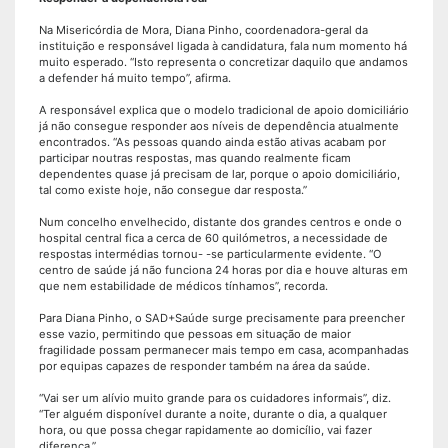
Na Misericórdia de Mora, Diana Pinho, coordenadora-geral da
instituição e responsável ligada à candidatura, fala num momento há
muito esperado. “Isto representa o concretizar daquilo que andamos
a defender há muito tempo”, afirma.
A responsável explica que o modelo tradicional de apoio domiciliário
já não consegue responder aos níveis de dependência atualmente
encontrados. “As pessoas quando ainda estão ativas acabam por
participar noutras respostas, mas quando realmente ficam
dependentes quase já precisam de lar, porque o apoio domiciliário,
tal como existe hoje, não consegue dar resposta.”
Num concelho envelhecido, distante dos grandes centros e onde o
hospital central fica a cerca de 60 quilómetros, a necessidade de
respostas intermédias tornou- -se particularmente evidente. “O
centro de saúde já não funciona 24 horas por dia e houve alturas em
que nem estabilidade de médicos tínhamos”, recorda.
Para Diana Pinho, o SAD+Saúde surge precisamente para preencher
esse vazio, permitindo que pessoas em situação de maior
fragilidade possam permanecer mais tempo em casa, acompanhadas
por equipas capazes de responder também na área da saúde.
“Vai ser um alívio muito grande para os cuidadores informais”, diz.
“Ter alguém disponível durante a noite, durante o dia, a qualquer
hora, ou que possa chegar rapidamente ao domicílio, vai fazer
diferença.”