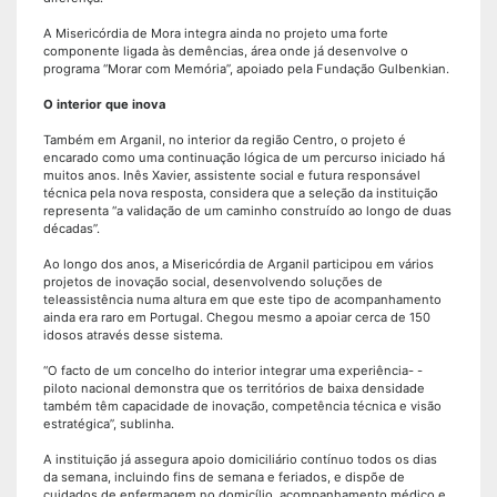
A Misericórdia de Mora integra ainda no projeto uma forte
componente ligada às demências, área onde já desenvolve o
programa “Morar com Memória”, apoiado pela Fundação Gulbenkian.
O interior que inova
Também em Arganil, no interior da região Centro, o projeto é
encarado como uma continuação lógica de um percurso iniciado há
muitos anos. Inês Xavier, assistente social e futura responsável
técnica pela nova resposta, considera que a seleção da instituição
representa “a validação de um caminho construído ao longo de duas
décadas”.
Ao longo dos anos, a Misericórdia de Arganil participou em vários
projetos de inovação social, desenvolvendo soluções de
teleassistência numa altura em que este tipo de acompanhamento
ainda era raro em Portugal. Chegou mesmo a apoiar cerca de 150
idosos através desse sistema.
“O facto de um concelho do interior integrar uma experiência- -
piloto nacional demonstra que os territórios de baixa densidade
também têm capacidade de inovação, competência técnica e visão
estratégica”, sublinha.
A instituição já assegura apoio domiciliário contínuo todos os dias
da semana, incluindo fins de semana e feriados, e dispõe de
cuidados de enfermagem no domicílio, acompanhamento médico e