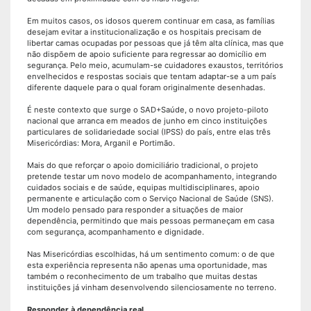
Em muitos casos, os idosos querem continuar em casa, as famílias
desejam evitar a institucionalização e os hospitais precisam de
libertar camas ocupadas por pessoas que já têm alta clínica, mas que
não dispõem de apoio suficiente para regressar ao domicílio em
segurança. Pelo meio, acumulam-se cuidadores exaustos, territórios
envelhecidos e respostas sociais que tentam adaptar-se a um país
diferente daquele para o qual foram originalmente desenhadas.
É neste contexto que surge o SAD+Saúde, o novo projeto-piloto
nacional que arranca em meados de junho em cinco instituições
particulares de solidariedade social (IPSS) do país, entre elas três
Misericórdias: Mora, Arganil e Portimão.
Mais do que reforçar o apoio domiciliário tradicional, o projeto
pretende testar um novo modelo de acompanhamento, integrando
cuidados sociais e de saúde, equipas multidisciplinares, apoio
permanente e articulação com o Serviço Nacional de Saúde (SNS).
Um modelo pensado para responder a situações de maior
dependência, permitindo que mais pessoas permaneçam em casa
com segurança, acompanhamento e dignidade.
Nas Misericórdias escolhidas, há um sentimento comum: o de que
esta experiência representa não apenas uma oportunidade, mas
também o reconhecimento de um trabalho que muitas destas
instituições já vinham desenvolvendo silenciosamente no terreno.
Responder à dependência real