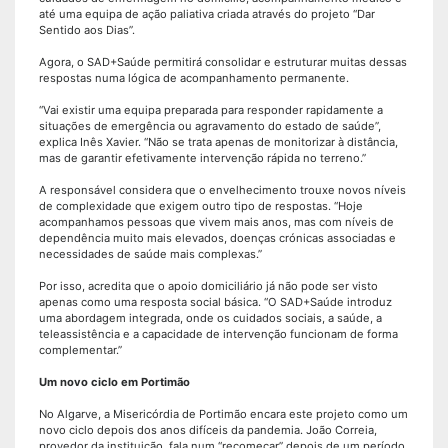
até uma equipa de ação paliativa criada através do projeto “Dar
Sentido aos Dias”.
Agora, o SAD+Saúde permitirá consolidar e estruturar muitas dessas
respostas numa lógica de acompanhamento permanente.
“Vai existir uma equipa preparada para responder rapidamente a
situações de emergência ou agravamento do estado de saúde”,
explica Inês Xavier. “Não se trata apenas de monitorizar à distância,
mas de garantir efetivamente intervenção rápida no terreno.”
A responsável considera que o envelhecimento trouxe novos níveis
de complexidade que exigem outro tipo de respostas. “Hoje
acompanhamos pessoas que vivem mais anos, mas com níveis de
dependência muito mais elevados, doenças crónicas associadas e
necessidades de saúde mais complexas.”
Por isso, acredita que o apoio domiciliário já não pode ser visto
apenas como uma resposta social básica. “O SAD+Saúde introduz
uma abordagem integrada, onde os cuidados sociais, a saúde, a
teleassistência e a capacidade de intervenção funcionam de forma
complementar.”
Um novo ciclo em Portimão
No Algarve, a Misericórdia de Portimão encara este projeto como um
novo ciclo depois dos anos difíceis da pandemia. João Correia,
provedor da instituição, fala num “recomeçar” depois de um período