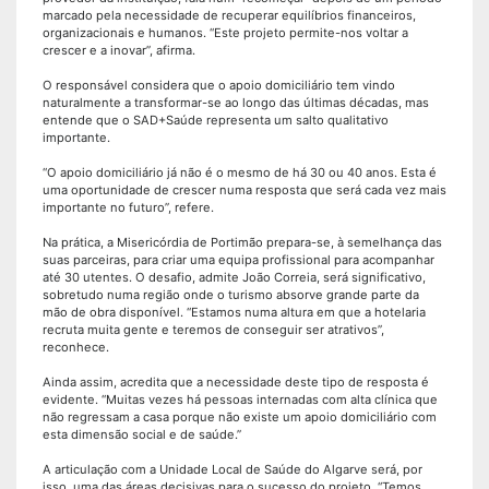
marcado pela necessidade de recuperar equilíbrios financeiros,
organizacionais e humanos. “Este projeto permite-nos voltar a
crescer e a inovar”, afirma.
O responsável considera que o apoio domiciliário tem vindo
naturalmente a transformar-se ao longo das últimas décadas, mas
entende que o SAD+Saúde representa um salto qualitativo
importante.
“O apoio domiciliário já não é o mesmo de há 30 ou 40 anos. Esta é
uma oportunidade de crescer numa resposta que será cada vez mais
importante no futuro”, refere.
Na prática, a Misericórdia de Portimão prepara-se, à semelhança das
suas parceiras, para criar uma equipa profissional para acompanhar
até 30 utentes. O desafio, admite João Correia, será significativo,
sobretudo numa região onde o turismo absorve grande parte da
mão de obra disponível. “Estamos numa altura em que a hotelaria
recruta muita gente e teremos de conseguir ser atrativos”,
reconhece.
Ainda assim, acredita que a necessidade deste tipo de resposta é
evidente. “Muitas vezes há pessoas internadas com alta clínica que
não regressam a casa porque não existe um apoio domiciliário com
esta dimensão social e de saúde.”
A articulação com a Unidade Local de Saúde do Algarve será, por
isso, uma das áreas decisivas para o sucesso do projeto. “Temos