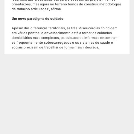
orientações, mas agora no terreno temos de construir metodologias
de trabalho articuladas”, afirma.
Um novo paradigma do cuidado
Apesar das diferenças territoriais, as três Misericórdias coincidem
em vários pontos: o envelhecimento está a tornar os cuidados
domiciliários mais complexos, os cuidadores informais encontram-
se frequentemente sobrecarregados e os sistemas de saúde e
sociais precisam de trabalhar de forma mais integrada.
Também os desafios são semelhantes. O recrutamento de
profissionais, a sustentabilidade financeira e a necessidade de criar
novas culturas de cooperação entre instituições sociais e estruturas
de saúde surgem como obstáculos comuns.
Mas prevalece uma convicção partilhada: a de que este projeto pode
ajudar a mudar o paradigma do apoio domiciliário em Portugal. “O
que conseguirmos agora poderá demonstrar que é possível
construir respostas mais próximas, preventivas e humanizadas”,
afirma Inês Xavier.
João Correia fala igualmente na responsabilidade associada a esta
experiência-piloto nacional. “Continuamos a querer inovar e
adaptar-nos às novas realidades para responder às necessidades
das populações.”
Já Diana Pinho acredita que o caminho passa inevitavelmente por