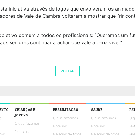
sta iniciativa através de jogos que envolveram os animado
madores de Vale de Cambra voltaram a mostrar que “rir con
 objetivo comum a todos os profissionais: “Queremos um fu
aos seniores continuar a achar que vale a pena viver”.
VOLTAR
ENTO
CRIANÇAS E
REABILITAÇÃO
SAÚDE
PA
JOVENS
s
O que fazemos
O que fazemos
O 
O que fazemos
Notícias
Notícias
Not
Notícias
tos
Galerias de fotos
Galerias de fotos
Gal