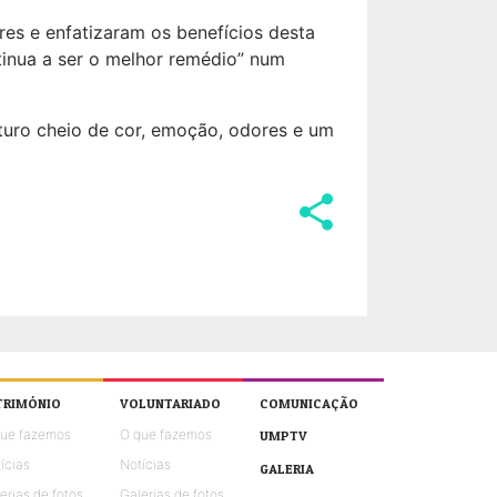
res e enfatizaram os benefícios desta
tinua a ser o melhor remédio” num
turo cheio de cor, emoção, odores e um
share
TRIMÓNIO
VOLUNTARIADO
COMUNICAÇÃO
que fazemos
O que fazemos
UMPTV
ícias
Notícias
GALERIA
erias de fotos
Galerias de fotos