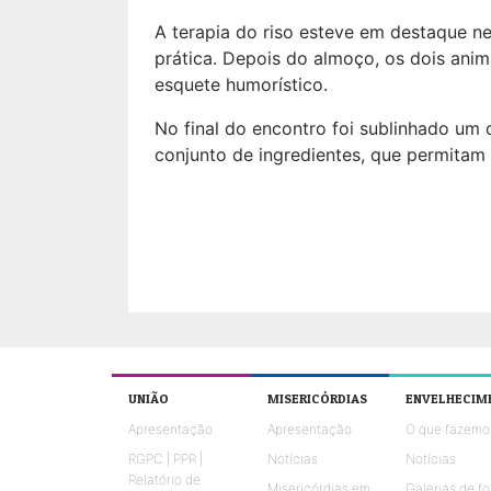
A terapia do riso esteve em destaque ne
prática. Depois do almoço, os dois ani
esquete humorístico.
No final do encontro foi sublinhado um
conjunto de ingredientes, que permitam 
UNIÃO
MISERICÓRDIAS
ENVELHECIM
Apresentação
Apresentação
O que fazemo
RGPC | PPR |
Notícias
Notícias
Relatório de
Misericórdias em
Galerias de fo