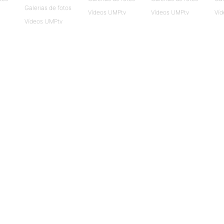
Galerias de fotos
Vídeos UMPtv
Vídeos UMPtv
Víd
Vídeos UMPtv