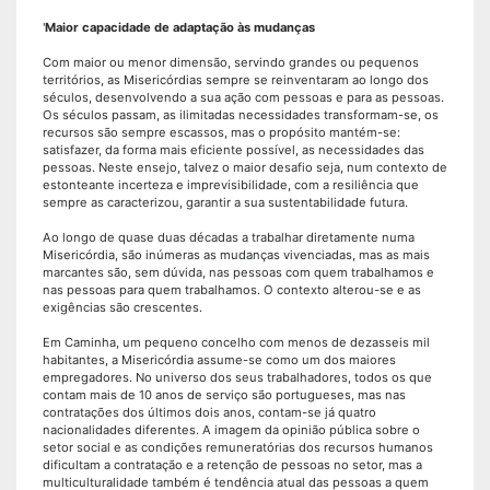
'
Maior capacidade de adaptação às mudanças
Com maior ou menor dimensão, servindo grandes ou pequenos
territórios, as Misericórdias sempre se reinventaram ao longo dos
séculos, desenvolvendo a sua ação com pessoas e para as pessoas.
Os séculos passam, as ilimitadas necessidades transformam-se, os
recursos são sempre escassos, mas o propósito mantém-se:
satisfazer, da forma mais eficiente possível, as necessidades das
pessoas. Neste ensejo, talvez o maior desafio seja, num contexto de
estonteante incerteza e imprevisibilidade, com a resiliência que
sempre as caracterizou, garantir a sua sustentabilidade futura.
Ao longo de quase duas décadas a trabalhar diretamente numa
Misericórdia, são inúmeras as mudanças vivenciadas, mas as mais
marcantes são, sem dúvida, nas pessoas com quem trabalhamos e
nas pessoas para quem trabalhamos. O contexto alterou-se e as
exigências são crescentes.
Em Caminha, um pequeno concelho com menos de dezasseis mil
habitantes, a Misericórdia assume-se como um dos maiores
empregadores. No universo dos seus trabalhadores, todos os que
contam mais de 10 anos de serviço são portugueses, mas nas
contratações dos últimos dois anos, contam-se já quatro
nacionalidades diferentes. A imagem da opinião pública sobre o
setor social e as condições remuneratórias dos recursos humanos
dificultam a contratação e a retenção de pessoas no setor, mas a
multiculturalidade também é tendência atual das pessoas a quem