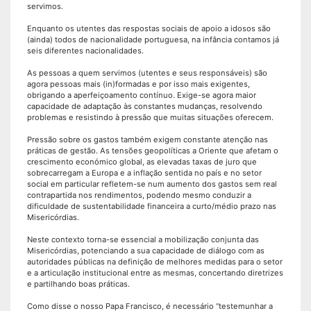
servimos.
Enquanto os utentes das respostas sociais de apoio a idosos são
(ainda) todos de nacionalidade portuguesa, na infância contamos já
seis diferentes nacionalidades.
As pessoas a quem servimos (utentes e seus responsáveis) são
agora pessoas mais (in)formadas e por isso mais exigentes,
obrigando a aperfeiçoamento contínuo. Exige-se agora maior
capacidade de adaptação às constantes mudanças, resolvendo
problemas e resistindo à pressão que muitas situações oferecem.
Pressão sobre os gastos também exigem constante atenção nas
práticas de gestão. As tensões geopolíticas a Oriente que afetam o
crescimento económico global, as elevadas taxas de juro que
sobrecarregam a Europa e a inflação sentida no país e no setor
social em particular refletem-se num aumento dos gastos sem real
contrapartida nos rendimentos, podendo mesmo conduzir a
dificuldade de sustentabilidade financeira a curto/médio prazo nas
Misericórdias.
Neste contexto torna-se essencial a mobilização conjunta das
Misericórdias, potenciando a sua capacidade de diálogo com as
autoridades públicas na definição de melhores medidas para o setor
e a articulação institucional entre as mesmas, concertando diretrizes
e partilhando boas práticas.
Como disse o nosso Papa Francisco, é necessário “testemunhar a