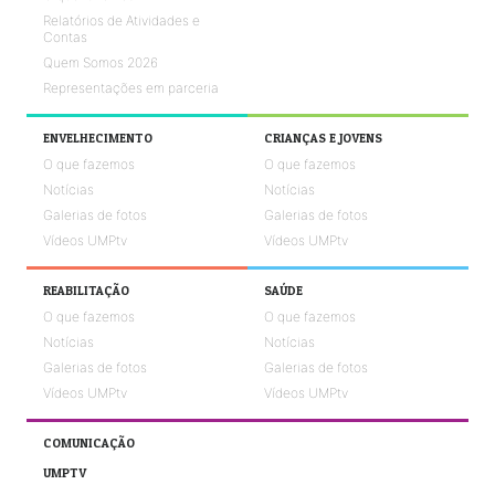
Relatórios de Atividades e
Contas
Quem Somos 2026
Representações em parceria
ENVELHECIMENTO
CRIANÇAS E JOVENS
O que fazemos
O que fazemos
Notícias
Notícias
Galerias de fotos
Galerias de fotos
Vídeos UMPtv
Vídeos UMPtv
REABILITAÇÃO
SAÚDE
O que fazemos
O que fazemos
Notícias
Notícias
Galerias de fotos
Galerias de fotos
Vídeos UMPtv
Vídeos UMPtv
COMUNICAÇÃO
UMPTV