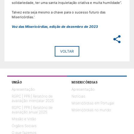
solidariedade, ter uma santa inquietação criativa e muita humildade”.
Talvez esta seja mesmo a chave para o sucesso futuro das
Misericórdias.'
Voz das Misericórdias, edição de dezembro de 2023
share
VOLTAR
UNIÃO
MISERICÓRDIAS
Apresentação
Apresentação
RGPC | PPR | Relatório de
Notícias
avaliação intercalar 2025
Misericórdias em Portugal
RGPC | PPR | Relatório de
Misericórdias no mundo
avaliação anual 2025
Missão e Visão
Órgãos Sociais
O que fazemos