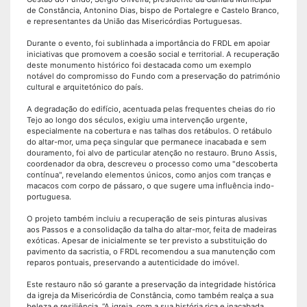
de Constância, Antonino Dias, bispo de Portalegre e Castelo Branco,
e representantes da União das Misericórdias Portuguesas.
Durante o evento, foi sublinhada a importância do FRDL em apoiar
iniciativas que promovem a coesão social e territorial. A recuperação
deste monumento histórico foi destacada como um exemplo
notável do compromisso do Fundo com a preservação do património
cultural e arquitetónico do país.
A degradação do edifício, acentuada pelas frequentes cheias do rio
Tejo ao longo dos séculos, exigiu uma intervenção urgente,
especialmente na cobertura e nas talhas dos retábulos. O retábulo
do altar-mor, uma peça singular que permanece inacabada e sem
douramento, foi alvo de particular atenção no restauro. Bruno Assis,
coordenador da obra, descreveu o processo como uma "descoberta
contínua", revelando elementos únicos, como anjos com tranças e
macacos com corpo de pássaro, o que sugere uma influência indo-
portuguesa.
O projeto também incluiu a recuperação de seis pinturas alusivas
aos Passos e a consolidação da talha do altar-mor, feita de madeiras
exóticas. Apesar de inicialmente se ter previsto a substituição do
pavimento da sacristia, o FRDL recomendou a sua manutenção com
reparos pontuais, preservando a autenticidade do imóvel.
Este restauro não só garante a preservação da integridade histórica
da igreja da Misericórdia de Constância, como também realça a sua
beleza e resiliência. “A igreja, com a sua história rica e inacabada,