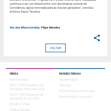
continua a ser um testemunho vivo da herança cultural de
Constância, agora renovada para as futuras gerações”, concluiu
António Paulo Teixeira.
Voz das Misericórdias
, Filipe Mendes
share
VOLTAR
UNIÃO
MISERICÓRDIAS
Apresentação
Apresentação
RGPC | PPR | Relatório de
Notícias
avaliação intercalar 2025
Misericórdias em Portugal
RGPC | PPR | Relatório de
Misericórdias no mundo
avaliação anual 2025
Missão e Visão
Órgãos Sociais