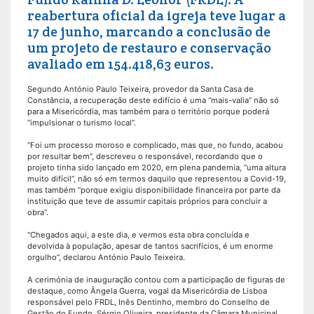
reabertura oficial da igreja teve lugar a
17 de junho, marcando a conclusão de
um projeto de restauro e conservação
avaliado em 154.418,63 euros.
Segundo António Paulo Teixeira, provedor da Santa Casa de
Constância, a recuperação deste edifício é uma “mais-valia” não só
para a Misericórdia, mas também para o território porque poderá
“impulsionar o turismo local”.
“Foi um processo moroso e complicado, mas que, no fundo, acabou
por resultar bem”, descreveu o responsável, recordando que o
projeto tinha sido lançado em 2020, em plena pandemia, “uma altura
muito difícil”, não só em termos daquilo que representou a Covid-19,
mas também “porque exigiu disponibilidade financeira por parte da
instituição que teve de assumir capitais próprios para concluir a
obra”.
“Chegados aqui, a este dia, e vermos esta obra concluída e
devolvida à população, apesar de tantos sacrifícios, é um enorme
orgulho”, declarou António Paulo Teixeira.
A cerimónia de inauguração contou com a participação de figuras de
destaque, como Ângela Guerra, vogal da Misericórdia de Lisboa
responsável pelo FRDL, Inês Dentinho, membro do Conselho de
Gestão do Fundo, Sérgio Oliveira, presidente da Câmara Municipal