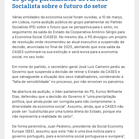
Socialista sobre o futuro do setor
Várias entidades da economia social foram ouvidas, a 10 de março,
em Lisboa, numa audição pública do grupo parlamentar do Partido
Socialista (PS) sobre o futuro que se perspetiva para o setor, no
seguimento da saída do Estado da Cooperativa António Sérgio para
a Economia Social (CASES). No mesmo dia, o PS divulgou um projeto
de resolução onde recomendou ao atual executivo a suspensão da
decisão, anunciada no final de 2025, alertando que esta saída da
CASES culminará na sua extinção e será lesiva para a economia
social, no seu todo.
Em nome do partido, o secretário-geral José Luís Carneiro pediu ao
Governo que suspenda a decisão de retirar o Estado da CASES e
que salvaguarde a situação dos seus trabalhadores, condenando a
“falta de sensibilidade” no processo, por não envolver os parceiros.
Na abertura da audição, o líder parlamentar do PS, Eurico Brilhante
Dias, defendeu que a decisão do Governo é “uma precipitação
política, que ainda pode ser corrigida para não comprometer a
diversidade da economia social”. Assumiu, ainda, que a CASES não
pode ser “substituída por uma tutela direta do Estado, porque ela
não representa a realidade do setor”.
De forma perentória, Juan Pedreno, presidente da Social Economy
Europe (SEE), assumiu que esta “não é uma boa notícia para o
governo português, para a economia social portuguesa e europeia”,