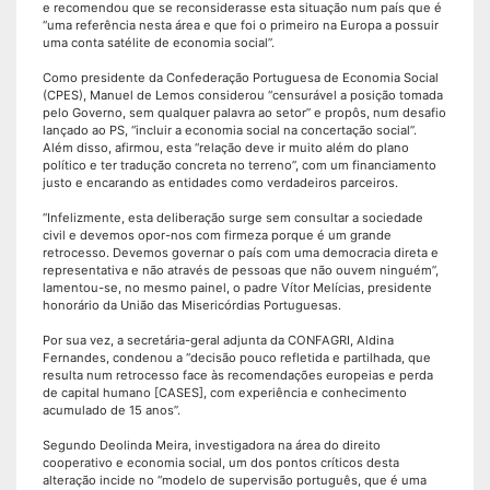
e recomendou que se reconsiderasse esta situação num país que é
“uma referência nesta área e que foi o primeiro na Europa a possuir
uma conta satélite de economia social”.
Como presidente da Confederação Portuguesa de Economia Social
(CPES), Manuel de Lemos considerou “censurável a posição tomada
pelo Governo, sem qualquer palavra ao setor” e propôs, num desafio
lançado ao PS, “incluir a economia social na concertação social”.
Além disso, afirmou, esta “relação deve ir muito além do plano
político e ter tradução concreta no terreno”, com um financiamento
justo e encarando as entidades como verdadeiros parceiros.
“Infelizmente, esta deliberação surge sem consultar a sociedade
civil e devemos opor-nos com firmeza porque é um grande
retrocesso. Devemos governar o país com uma democracia direta e
representativa e não através de pessoas que não ouvem ninguém”,
lamentou-se, no mesmo painel, o padre Vítor Melícias, presidente
honorário da União das Misericórdias Portuguesas.
Por sua vez, a secretária-geral adjunta da CONFAGRI, Aldina
Fernandes, condenou a “decisão pouco refletida e partilhada, que
resulta num retrocesso face às recomendações europeias e perda
de capital humano [CASES], com experiência e conhecimento
acumulado de 15 anos”.
Segundo Deolinda Meira, investigadora na área do direito
cooperativo e economia social, um dos pontos críticos desta
alteração incide no “modelo de supervisão português, que é uma