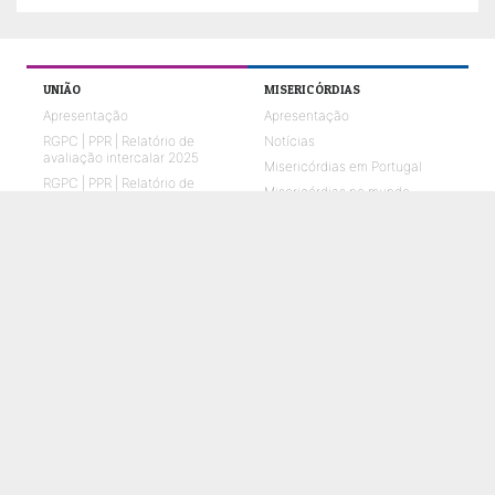
UNIÃO
MISERICÓRDIAS
Apresentação
Apresentação
RGPC | PPR | Relatório de
Notícias
avaliação intercalar 2025
Misericórdias em Portugal
RGPC | PPR | Relatório de
Misericórdias no mundo
avaliação anual 2025
Missão e Visão
Órgãos Sociais
O que fazemos
Relatórios de Atividades e
Contas
Quem Somos 2026
Representações em parceria
ENVELHECIMENTO
CRIANÇAS E JOVENS
O que fazemos
O que fazemos
Notícias
Notícias