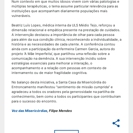
Num contexto em que muitos idosos vivem com várias patologias e
múltiplas terapêuticas, o tema assume particular relevância para as
instituições que acompanham diariamente populações mais
vulneráveis.
Beatriz Luís Lopes, médica interna da ULS Médio Tejo, reforçou a
dimensão relacional e empática presente na prestação de cuidados.
A intervenção destacou a importância de olhar para cada pessoa
para além da sua condição clínica, reconhecendo a individualidade, a
história e as necessidades de cada utente. A conferência contou
ainda com a participação da enfermeira Carmen Garcia, autora do
projeto ‘A Mãe Imperfeita’, que partilhou uma reflexão sobre a
comunicação na demência. A sua intervenção incidiu sobre
estratégias essenciais para melhorar a interação, o
acompanhamento e a relação com pessoas em contexto de
internamento ou de maior fragilidade cognitiva.
No balanço desta iniciativa, a Santa Casa da Misericórdia do
Entroncamento manifestou “sentimento de missão cumprida” e
agradeceu a todos os oradores pela generosidade na partilha de
conhecimento, bem como a todos os participantes que contribuíram
para o sucesso do encontro.
Voz das Misericórdias
, Filipe Mendes
share