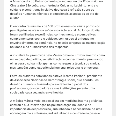
A Misericórdia do Entroncamento promoveu, no dia 12 de maio, no
Cineteatro São João, a conferência ‘Cuidar no Labirinto: entre o
cuidar e o sentir’, uma iniciativa dedicada à reflexão sobre os
desafios humanos, técnicos e emocionais associados ao ato de
cuidar.
O encontro reuniu mais de 100 profissionais de vários pontos do
país, ligados às áreas da saúde e da ação social. Ao longo do dia,
foram partilhadas experiências, conhecimentos e perspetivas
complementares sobre o cuidado, com especial enfoque no
envelhecimento, na demência, na relação terapêutica, na medicação
no idoso e na humanização das respostas.
A iniciativa foi promovida pela Misericórdia do Entroncamento como
um espaço de partilha, sensibilização e conhecimento, procurando
olhar para o cuidar não apenas como resposta técnica ou clínica,
mas também como experiência humana, relacional e emocional.
Entre os oradores convidados esteve Ricardo Pocinho, presidente
da Associação Nacional de Gerontologia Social, que abordou os
desafios humanos, trazendo para a reflexão o papel dos
profissionais, dos cuidadores e das instituições perante uma
sociedade cada vez mais envelhecida.
A médica Márcia Melo, especialista em medicina interna geriátrica,
centrou a sua intervenção na polimedicação no idoso e na
importância da desprescrição, sublinhando a necessidade de uma
abordagem mais criteriosa, individualizada e centrada na pessoa.