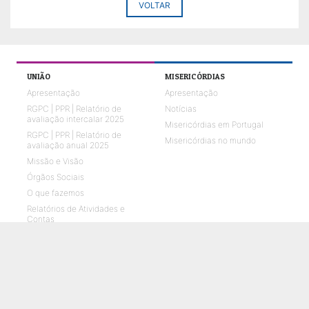
VOLTAR
UNIÃO
MISERICÓRDIAS
Apresentação
Apresentação
RGPC | PPR | Relatório de
Notícias
avaliação intercalar 2025
Misericórdias em Portugal
RGPC | PPR | Relatório de
Misericórdias no mundo
avaliação anual 2025
Missão e Visão
Órgãos Sociais
O que fazemos
Relatórios de Atividades e
Contas
Quem Somos 2026
Representações em parceria
ENVELHECIMENTO
CRIANÇAS E JOVENS
O que fazemos
O que fazemos