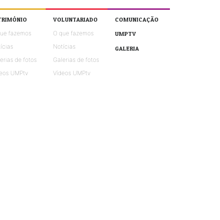
TRIMÓNIO
VOLUNTARIADO
COMUNICAÇÃO
que fazemos
O que fazemos
UMPTV
ícias
Notícias
GALERIA
erias de fotos
Galerias de fotos
eos UMPtv
Vídeos UMPtv