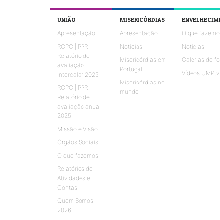
UNIÃO
MISERICÓRDIAS
ENVELHECIM
Apresentação
Apresentação
O que fazemo
RGPC | PPR |
Notícias
Notícias
Relatório de
Misericórdias em
Galerias de fo
avaliação
Portugal
Vídeos UMPtv
intercalar 2025
Misericórdias no
RGPC | PPR |
mundo
Relatório de
avaliação anual
2025
Missão e Visão
Órgãos Sociais
O que fazemos
Relatórios de
Atividades e
Contas
Quem Somos
2026