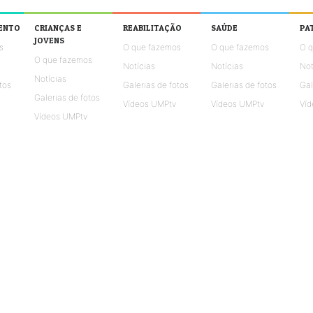
ENTO
CRIANÇAS E
REABILITAÇÃO
SAÚDE
PA
JOVENS
s
O que fazemos
O que fazemos
O 
O que fazemos
Notícias
Notícias
Not
Notícias
tos
Galerias de fotos
Galerias de fotos
Gal
Galerias de fotos
Vídeos UMPtv
Vídeos UMPtv
Víd
Vídeos UMPtv