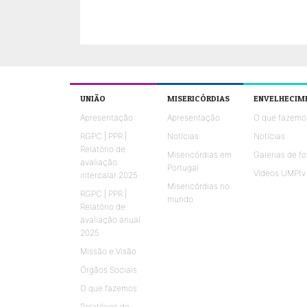
UNIÃO
MISERICÓRDIAS
ENVELHECIM
Apresentação
Apresentação
O que fazemo
RGPC | PPR |
Notícias
Notícias
Relatório de
Misericórdias em
Galerias de fo
avaliação
Portugal
Vídeos UMPtv
intercalar 2025
Misericórdias no
RGPC | PPR |
mundo
Relatório de
avaliação anual
2025
Missão e Visão
Órgãos Sociais
O que fazemos
Relatórios de