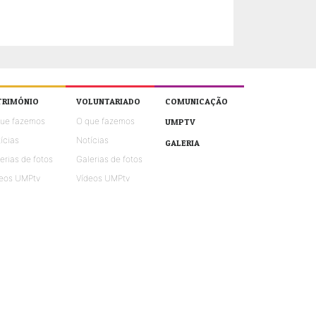
TRIMÓNIO
VOLUNTARIADO
COMUNICAÇÃO
que fazemos
O que fazemos
UMPTV
ícias
Notícias
GALERIA
erias de fotos
Galerias de fotos
eos UMPtv
Vídeos UMPtv