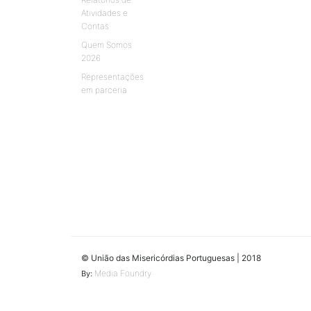
Atividades e
Contas
Quem Somos
2026
Representações
em parceria
© União das Misericórdias Portuguesas | 2018
Media Foundry
By: