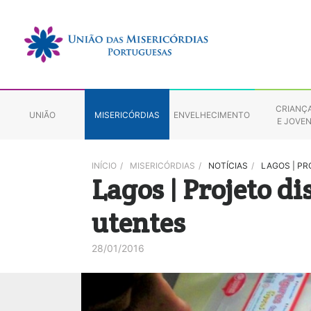
CRIANÇ
UNIÃO
MISERICÓRDIAS
ENVELHECIMENTO
E JOVE
INÍCIO
/
MISERICÓRDIAS
/
NOTÍCIAS
/
LAGOS | PR
Lagos | Projeto di
utentes
28/01/2016