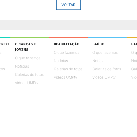
VOLTAR
ENTO
CRIANÇAS E
REABILITAÇÃO
SAÚDE
PA
JOVENS
s
O que fazemos
O que fazemos
O 
O que fazemos
Notícias
Notícias
Not
Notícias
tos
Galerias de fotos
Galerias de fotos
Gal
Galerias de fotos
Vídeos UMPtv
Vídeos UMPtv
Víd
Vídeos UMPtv