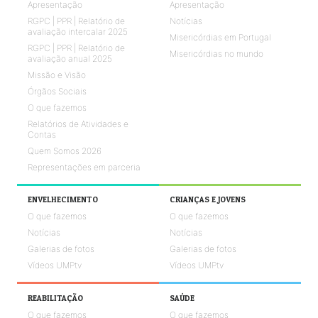
Apresentação
Apresentação
RGPC | PPR | Relatório de
Notícias
avaliação intercalar 2025
Misericórdias em Portugal
RGPC | PPR | Relatório de
Misericórdias no mundo
avaliação anual 2025
Missão e Visão
Órgãos Sociais
O que fazemos
Relatórios de Atividades e
Contas
Quem Somos 2026
Representações em parceria
ENVELHECIMENTO
CRIANÇAS E JOVENS
O que fazemos
O que fazemos
Notícias
Notícias
Galerias de fotos
Galerias de fotos
Vídeos UMPtv
Vídeos UMPtv
REABILITAÇÃO
SAÚDE
O que fazemos
O que fazemos