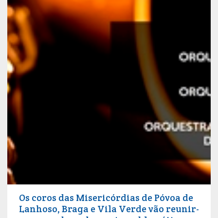
Os coros das Misericórdias de Póvoa de
Lanhoso, Braga e Vila Verde vão reunir-