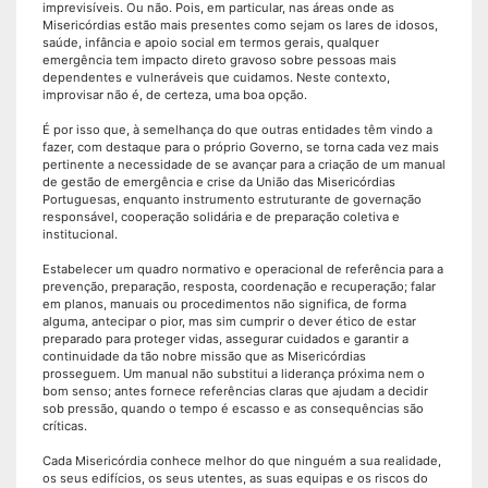
imprevisíveis. Ou não. Pois, em particular, nas áreas onde as
Misericórdias estão mais presentes como sejam os lares de idosos,
saúde, infância e apoio social em termos gerais, qualquer
emergência tem impacto direto gravoso sobre pessoas mais
dependentes e vulneráveis que cuidamos. Neste contexto,
improvisar não é, de certeza, uma boa opção.
É por isso que, à semelhança do que outras entidades têm vindo a
fazer, com destaque para o próprio Governo, se torna cada vez mais
pertinente a necessidade de se avançar para a criação de um manual
de gestão de emergência e crise da União das Misericórdias
Portuguesas, enquanto instrumento estruturante de governação
responsável, cooperação solidária e de preparação coletiva e
institucional.
Estabelecer um quadro normativo e operacional de referência para a
prevenção, preparação, resposta, coordenação e recuperação; falar
em planos, manuais ou procedimentos não significa, de forma
alguma, antecipar o pior, mas sim cumprir o dever ético de estar
preparado para proteger vidas, assegurar cuidados e garantir a
continuidade da tão nobre missão que as Misericórdias
prosseguem. Um manual não substitui a liderança próxima nem o
bom senso; antes fornece referências claras que ajudam a decidir
sob pressão, quando o tempo é escasso e as consequências são
críticas.
Cada Misericórdia conhece melhor do que ninguém a sua realidade,
os seus edifícios, os seus utentes, as suas equipas e os riscos do