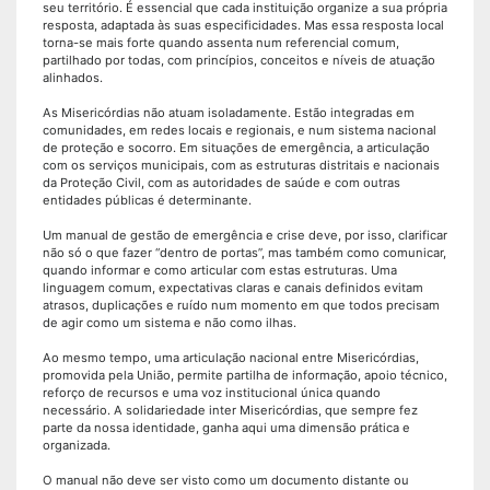
seu território. É essencial que cada instituição organize a sua própria
resposta, adaptada às suas especificidades. Mas essa resposta local
torna-se mais forte quando assenta num referencial comum,
partilhado por todas, com princípios, conceitos e níveis de atuação
alinhados.
As Misericórdias não atuam isoladamente. Estão integradas em
comunidades, em redes locais e regionais, e num sistema nacional
de proteção e socorro. Em situações de emergência, a articulação
com os serviços municipais, com as estruturas distritais e nacionais
da Proteção Civil, com as autoridades de saúde e com outras
entidades públicas é determinante.
Um manual de gestão de emergência e crise deve, por isso, clarificar
não só o que fazer “dentro de portas”, mas também como comunicar,
quando informar e como articular com estas estruturas. Uma
linguagem comum, expectativas claras e canais definidos evitam
atrasos, duplicações e ruído num momento em que todos precisam
de agir como um sistema e não como ilhas.
Ao mesmo tempo, uma articulação nacional entre Misericórdias,
promovida pela União, permite partilha de informação, apoio técnico,
reforço de recursos e uma voz institucional única quando
necessário. A solidariedade inter Misericórdias, que sempre fez
parte da nossa identidade, ganha aqui uma dimensão prática e
organizada.
O manual não deve ser visto como um documento distante ou