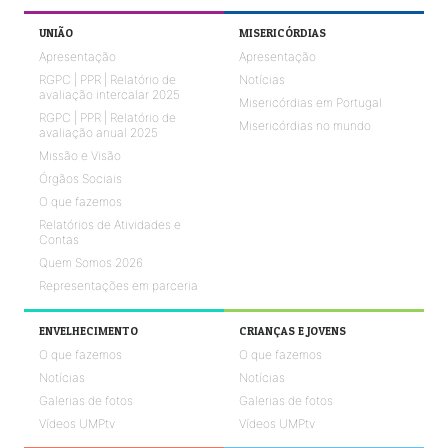
UNIÃO
MISERICÓRDIAS
Apresentação
Apresentação
RGPC | PPR | Relatório de
Notícias
avaliação intercalar 2025
Misericórdias em Portugal
RGPC | PPR | Relatório de
Misericórdias no mundo
avaliação anual 2025
Missão e Visão
Órgãos Sociais
O que fazemos
Relatórios de Atividades e
Contas
Quem Somos 2026
Representações em parceria
ENVELHECIMENTO
CRIANÇAS E JOVENS
O que fazemos
O que fazemos
Notícias
Notícias
Galerias de fotos
Galerias de fotos
Vídeos UMPtv
Vídeos UMPtv