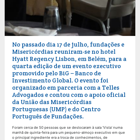
No passado dia 17 de julho, fundações e
Misericórdias reuniram-se no hotel
Hyatt Regency Lisbon, em Belém, para a
quarta edição de um evento executivo
promovido pelo BiG – Banco de
Investimento Global. O evento foi
organizado em parceria com a Telles
Advogados e contou com o apoio oficial
da União das Misericórdias
Portuguesas (UMP) e do Centro
Português de Fundações.
Foram cerca de 50 pessoas que se deslocaram à sala ‘Vista’ numa
manhã de quinta-feira para um pequeno-almoço executivo em que
o principal ingrediente era a troca de conhecimentos, de