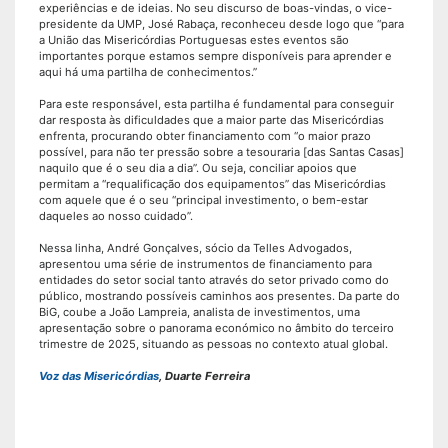
experiências e de ideias. No seu discurso de boas-vindas, o vice-
presidente da UMP, José Rabaça, reconheceu desde logo que “para
a União das Misericórdias Portuguesas estes eventos são
importantes porque estamos sempre disponíveis para aprender e
aqui há uma partilha de conhecimentos.”
Para este responsável, esta partilha é fundamental para conseguir
dar resposta às dificuldades que a maior parte das Misericórdias
enfrenta, procurando obter financiamento com “o maior prazo
possível, para não ter pressão sobre a tesouraria [das Santas Casas]
naquilo que é o seu dia a dia”. Ou seja, conciliar apoios que
permitam a “requalificação dos equipamentos” das Misericórdias
com aquele que é o seu “principal investimento, o bem-estar
daqueles ao nosso cuidado”.
Nessa linha, André Gonçalves, sócio da Telles Advogados,
apresentou uma série de instrumentos de financiamento para
entidades do setor social tanto através do setor privado como do
público, mostrando possíveis caminhos aos presentes. Da parte do
BiG, coube a João Lampreia, analista de investimentos, uma
apresentação sobre o panorama económico no âmbito do terceiro
trimestre de 2025, situando as pessoas no contexto atual global.
Voz das Misericórdias
, Duarte Ferreira