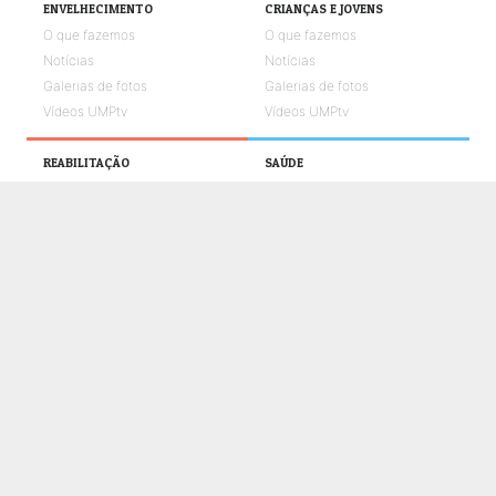
ENVELHECIMENTO
CRIANÇAS E JOVENS
O que fazemos
O que fazemos
Notícias
Notícias
Galerias de fotos
Galerias de fotos
Vídeos UMPtv
Vídeos UMPtv
REABILITAÇÃO
SAÚDE
O que fazemos
O que fazemos
Notícias
Notícias
Galerias de fotos
Galerias de fotos
Vídeos UMPtv
Vídeos UMPtv
COMUNICAÇÃO
UMPTV
GALERIA
NOTÍCIAS
CONTACTOS
POLÍTICA DE COOKIES
POLÍTICA DE PRIVACIDADE E PROTEÇÃO DE DADOS