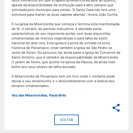
raros momentos em que a capela da Misericórdia abre ao público,
apesar da disponibilidade da instituição para a abrir sempre que
solicitada pelo município para visitas. “A Santa Casa não tem uma
estrutura para manter as duas capelas abertas”, revela João Cunha.
É na igreja da Misericórdia que começa e termina esta manifestação
de fé. O templo, do período manuelino, é atestado pelas
características do seu imponente portal, com duas arquivoltas
ornamentadas de motivos vegetalistas e pela talha de estilo
nacional do altar-mor. Esta igreja é a porta de entrada na zona
histórica de Penamacor, onde também a igreja de São Pedro se
veste de flores. Do percurso faz ainda parte a igreja do Convento de
Santo António, que é também da responsabilidade da Misericórdia.
O jardim de flores, que acolhe na época da Páscoa, dá ainda mais
brilho aos seus altares de talha dourada.
A Misericórdia de Penamacor tem um livro onde o visitante pode
deixar o seu testemunho e o deslumbramento com a beleza dos
templos ornamentados.
Voz das Misericórdias, Paula Brito
share
VOLTAR