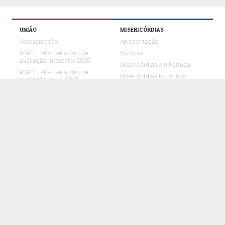
UNIÃO
MISERICÓRDIAS
Apresentação
Apresentação
RGPC | PPR | Relatório de
Notícias
avaliação intercalar 2025
Misericórdias em Portugal
RGPC | PPR | Relatório de
Misericórdias no mundo
avaliação anual 2025
Missão e Visão
Órgãos Sociais
O que fazemos
Relatórios de Atividades e
Contas
Quem Somos 2026
Representações em parceria
ENVELHECIMENTO
CRIANÇAS E JOVENS
O que fazemos
O que fazemos
Notícias
Notícias
Galerias de fotos
Galerias de fotos