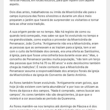
feira de Páscoa, em locais escuros, para que fiquem com aquele
aspeto.
Dois dias antes, trabalhadoras ou irmãs da Misericórdia vão para o
campo à procura das flores silvestres e durante um dia e meio
preparam o jardim que haverá de surpreender os visitantes e tornar
bela ao olhar esta tradição.
A sua origem perde-se no tempo. Não há registo de como ou
quando terá começado, mas sabe-se que foi evoluindo no tempo e
na grandiosidade, como explica o provedor da Misericórdia de
Penamacor, João Cunha. “Antigamente não era a Misericórdia, eram
as pessoas que as semeavam e as traziam para a igreja, tem a ver
com o culto da fertilidade dos cereais, era uma oferta ao Santíssimo,
à Igreja, para que fosse uma colheita boa durante esse ano.” Mas, o
concelho de Penamacor perdeu muita população, “não tem um terço
das pessoas que tinha há 70 ou 80 anos” e este decréscimo também
chega às tradições”. É neste contexto que a Misericórdia de
Penamacor assume a responsabilidade dos arranjos florais da igreja
da Misericórdia e da igreja do Convento de Santo António.
As flores também foram evoluindo. “Antigamente eram goivos, que
hoje já não existem com tanta abundância” e por isso se utilizam as
flores da época e dos campos. “Nada é comprado, vamos buscar aos
campos”. As cores também não são despicientes, já que que o
violeta é a cor associada ao período da Quaresma.
As flores mantêm-se nos templos até domingo de Páscoa e é dos