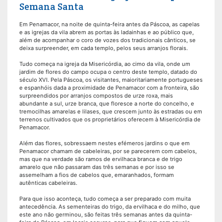
Semana Santa
Em Penamacor, na noite de quinta-feira antes da Páscoa, as capelas
e as igrejas da vila abrem as portas às ladainhas e ao público que,
além de acompanhar o coro de vozes dos tradicionais cânticos, se
deixa surpreender, em cada templo, pelos seus arranjos florais.
Tudo começa na igreja da Misericórdia, ao cimo da vila, onde um
jardim de flores do campo ocupa o centro deste templo, datado do
século XVI. Pela Páscoa, os visitantes, maioritariamente portugueses
e espanhóis dada a proximidade de Penamacor com a fronteira, são
surpreendidos por arranjos compostos de urze roxa, mais
abundante a sul, urze branca, que floresce a norte do concelho, e
tremocilhas amarelas e lilases, que crescem junto às estradas ou em
terrenos cultivados que os proprietários oferecem à Misericórdia de
Penamacor.
Além das flores, sobressaem nestes efémeros jardins o que em
Penamacor chamam de cabeleiras, por se parecerem com cabelos,
mas que na verdade são ramos de ervilhaca branca e de trigo
amarelo que não passaram das três semanas e por isso se
assemelham a fios de cabelos que, emaranhados, formam
autênticas cabeleiras.
Para que isso aconteça, tudo começa a ser preparado com muita
antecedência. As sementeiras do trigo, da ervilhaca e do milho, que
este ano não germinou, são feitas três semanas antes da quinta-