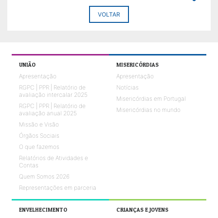
VOLTAR
UNIÃO
MISERICÓRDIAS
Apresentação
Apresentação
RGPC | PPR | Relatório de
Notícias
avaliação intercalar 2025
Misericórdias em Portugal
RGPC | PPR | Relatório de
Misericórdias no mundo
avaliação anual 2025
Missão e Visão
Órgãos Sociais
O que fazemos
Relatórios de Atividades e
Contas
Quem Somos 2026
Representações em parceria
ENVELHECIMENTO
CRIANÇAS E JOVENS