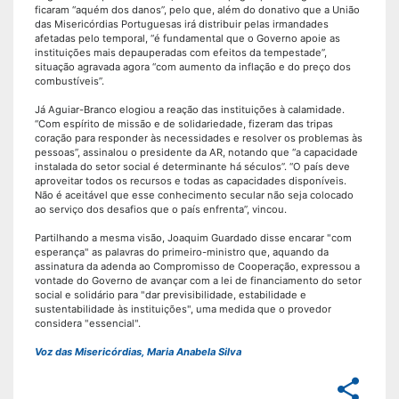
ficaram “aquém dos danos”, pelo que, além do donativo que a União
das Misericórdias Portuguesas irá distribuir pelas irmandades
afetadas pelo temporal, “é fundamental que o Governo apoie as
instituições mais depauperadas com efeitos da tempestade”,
situação agravada agora “com aumento da inflação e do preço dos
combustíveis”.
Já Aguiar-Branco elogiou a reação das instituições à calamidade.
“Com espírito de missão e de solidariedade, fizeram das tripas
coração para responder às necessidades e resolver os problemas às
pessoas”, assinalou o presidente da AR, notando que “a capacidade
instalada do setor social é determinante há séculos”. “O país deve
aproveitar todos os recursos e todas as capacidades disponíveis.
Não é aceitável que esse conhecimento secular não seja colocado
ao serviço dos desafios que o país enfrenta”, vincou.
Partilhando a mesma visão, Joaquim Guardado disse encarar "com
esperança" as palavras do primeiro-ministro que, aquando da
assinatura da adenda ao Compromisso de Cooperação, expressou a
vontade do Governo de avançar com a lei de financiamento do setor
social e solidário para "dar previsibilidade, estabilidade e
sustentabilidade às instituições", uma medida que o provedor
considera "essencial".
Voz das Misericórdias, Maria Anabela Silva
share