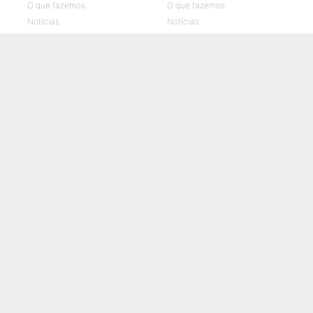
O que fazemos
O que fazemos
Notícias
Notícias
Galerias de fotos
Galerias de fotos
Vídeos UMPtv
Vídeos UMPtv
COMUNICAÇÃO
UMPTV
GALERIA
NOTÍCIAS
CONTACTOS
POLÍTICA DE COOKIES
POLÍTICA DE PRIVACIDADE E PROTEÇÃO DE DADOS
CANAL DE DENÚNCIAS
LIVRO DE RECLAMAÇÕES