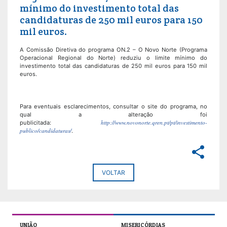
mínimo do investimento total das
candidaturas de 250 mil euros para 150
mil euros.
A Comissão Diretiva do programa ON.2 – O Novo Norte (Programa
Operacional Regional do Norte) reduziu o limite mínimo do
investimento total das candidaturas de 250 mil euros para 150 mil
euros.
Para eventuais esclarecimentos, consultar o site do programa, no
qual a alteração foi
http://www.novonorte.qren.pt/pt/investimento-
publicitada:
publico/candidaturas/
.
share
VOLTAR
UNIÃO
MISERICÓRDIAS