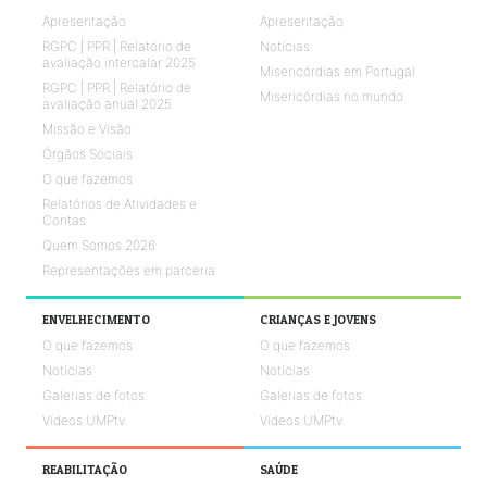
Apresentação
Apresentação
RGPC | PPR | Relatório de
Notícias
avaliação intercalar 2025
Misericórdias em Portugal
RGPC | PPR | Relatório de
Misericórdias no mundo
avaliação anual 2025
Missão e Visão
Órgãos Sociais
O que fazemos
Relatórios de Atividades e
Contas
Quem Somos 2026
Representações em parceria
ENVELHECIMENTO
CRIANÇAS E JOVENS
O que fazemos
O que fazemos
Notícias
Notícias
Galerias de fotos
Galerias de fotos
Vídeos UMPtv
Vídeos UMPtv
REABILITAÇÃO
SAÚDE