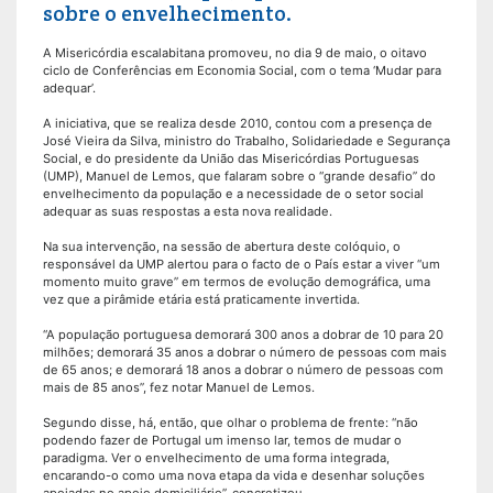
sobre o envelhecimento.
A Misericórdia escalabitana promoveu, no dia 9 de maio, o oitavo
ciclo de Conferências em Economia Social, com o tema ‘Mudar para
adequar’.
A iniciativa, que se realiza desde 2010, contou com a presença de
José Vieira da Silva, ministro do Trabalho, Solidariedade e Segurança
Social, e do presidente da União das Misericórdias Portuguesas
(UMP), Manuel de Lemos, que falaram sobre o “grande desafio” do
envelhecimento da população e a necessidade de o setor social
adequar as suas respostas a esta nova realidade.
Na sua intervenção, na sessão de abertura deste colóquio, o
responsável da UMP alertou para o facto de o País estar a viver “um
momento muito grave” em termos de evolução demográfica, uma
vez que a pirâmide etária está praticamente invertida.
“A população portuguesa demorará 300 anos a dobrar de 10 para 20
milhões; demorará 35 anos a dobrar o número de pessoas com mais
de 65 anos; e demorará 18 anos a dobrar o número de pessoas com
mais de 85 anos”, fez notar Manuel de Lemos.
Segundo disse, há, então, que olhar o problema de frente: “não
podendo fazer de Portugal um imenso lar, temos de mudar o
paradigma. Ver o envelhecimento de uma forma integrada,
encarando-o como uma nova etapa da vida e desenhar soluções
apoiadas no apoio domiciliário”, concretizou.