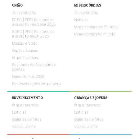
UNIÃO
MISERICÓRDIAS
Apresentação
Apresentação
RGPC | PPR | Relatório de
Notícias
avaliação intercalar 2025
Misericórdias em Portugal
RGPC | PPR | Relatório de
Misericórdias no mundo
avaliação anual 2025
Missão e Visão
Órgãos Sociais
O que fazemos
Relatórios de Atividades e
Contas
Quem Somos 2026
Representações em parceria
ENVELHECIMENTO
CRIANÇAS E JOVENS
O que fazemos
O que fazemos
Notícias
Notícias
Galerias de fotos
Galerias de fotos
Vídeos UMPtv
Vídeos UMPtv