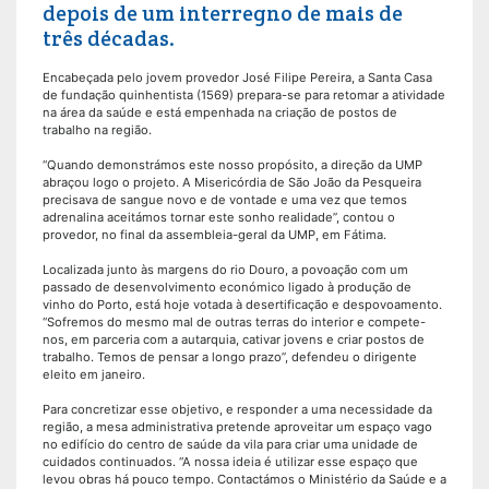
depois de um interregno de mais de
três décadas.
Encabeçada pelo jovem provedor José Filipe Pereira, a Santa Casa
de fundação quinhentista (1569) prepara-se para retomar a atividade
na área da saúde e está empenhada na criação de postos de
trabalho na região.
“Quando demonstrámos este nosso propósito, a direção da UMP
abraçou logo o projeto. A Misericórdia de São João da Pesqueira
precisava de sangue novo e de vontade e uma vez que temos
adrenalina aceitámos tornar este sonho realidade”, contou o
provedor, no final da assembleia-geral da UMP, em Fátima.
Localizada junto às margens do rio Douro, a povoação com um
passado de desenvolvimento económico ligado à produção de
vinho do Porto, está hoje votada à desertificação e despovoamento.
“Sofremos do mesmo mal de outras terras do interior e compete-
nos, em parceria com a autarquia, cativar jovens e criar postos de
trabalho. Temos de pensar a longo prazo”, defendeu o dirigente
eleito em janeiro.
Para concretizar esse objetivo, e responder a uma necessidade da
região, a mesa administrativa pretende aproveitar um espaço vago
no edifício do centro de saúde da vila para criar uma unidade de
cuidados continuados. “A nossa ideia é utilizar esse espaço que
levou obras há pouco tempo. Contactámos o Ministério da Saúde e a