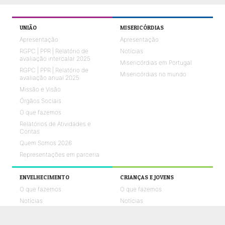
UNIÃO
MISERICÓRDIAS
Apresentação
Apresentação
RGPC | PPR | Relatório de
Notícias
avaliação intercalar 2025
Misericórdias em Portugal
RGPC | PPR | Relatório de
Misericórdias no mundo
avaliação anual 2025
Missão e Visão
Órgãos Sociais
O que fazemos
Relatórios de Atividades e
Contas
Quem Somos 2026
Representações em parceria
ENVELHECIMENTO
CRIANÇAS E JOVENS
O que fazemos
O que fazemos
Notícias
Notícias
Galerias de fotos
Galerias de fotos
Vídeos UMPtv
Vídeos UMPtv