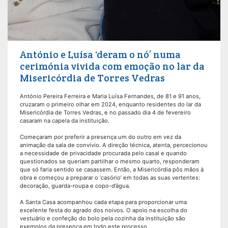
António e Luísa ‘deram o nó’ numa
cerimónia vivida com emoção no lar da
Misericórdia de Torres Vedras
António Pereira Ferreira e Maria Luísa Fernandes, de 81 e 91 anos,
cruzaram o primeiro olhar em 2024, enquanto residentes do lar da
Misericórdia de Torres Vedras, e no passado dia 4 de fevereiro
casaram na capela da instituição.
Começaram por preferir a presença um do outro em vez da
animação da sala de convívio. A direção técnica, atenta, percecionou
a necessidade de privacidade procurada pelo casal e quando
questionados se queriam partilhar o mesmo quarto, responderam
que só faria sentido se casassem. Então, a Misericórdia pôs mãos à
obra e começou a preparar o ‘casório’ em todas as suas vertentes:
decoração, guarda-roupa e copo-d’água.
A Santa Casa acompanhou cada etapa para proporcionar uma
excelente festa do agrado dos noivos. O apoio na escolha do
vestuário e confeção do bolo pela cozinha da instituição são
exemplos da presença em todo este processo.