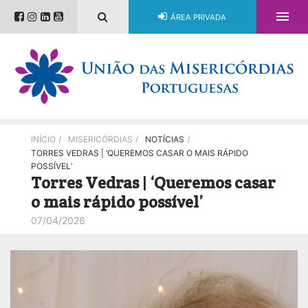

ÁREA PRIVADA
INÍCIO
/
MISERICÓRDIAS
/
NOTÍCIAS
/
TORRES VEDRAS | ‘QUEREMOS CASAR O MAIS RÁPIDO
POSSÍVEL’
Torres Vedras | ‘Queremos casar
o mais rápido possível’
07/04/2026