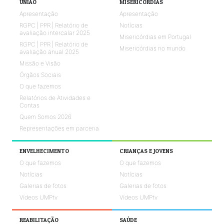
UNIÃO
MISERICÓRDIAS
Apresentação
Apresentação
RGPC | PPR | Relatório de
Notícias
avaliação intercalar 2025
Misericórdias em Portugal
RGPC | PPR | Relatório de
Misericórdias no mundo
avaliação anual 2025
Missão e Visão
Órgãos Sociais
O que fazemos
Relatórios de Atividades e
Contas
Quem Somos 2026
Representações em parceria
ENVELHECIMENTO
CRIANÇAS E JOVENS
O que fazemos
O que fazemos
Notícias
Notícias
Galerias de fotos
Galerias de fotos
Vídeos UMPtv
Vídeos UMPtv
REABILITAÇÃO
SAÚDE