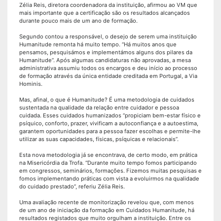
Zélia Reis, diretora coordenadora da instituição, afirmou ao VM que
mais importante que a certificação são os resultados alcançados
durante pouco mais de um ano de formação.
Segundo contou a responsável, o desejo de serem uma instituição
Humanitude remonta há muito tempo. “Há muitos anos que
pensamos, pesquisámos e implementámos alguns dos pilares da
Humanitude”. Após algumas candidaturas não aprovadas, a mesa
administrativa assumiu todos os encargos e deu início ao processo
de formação através da única entidade creditada em Portugal, a Via
Hominis.
Mas, afinal, o que é Humanitude? É uma metodologia de cuidados
sustentada na qualidade da relação entre cuidador e pessoa
cuidada. Esses cuidados humanizados “propiciam bem-estar físico e
psíquico, conforto, prazer, vivificam a autoconfiança e a autoestima,
garantem oportunidades para a pessoa fazer escolhas e permite-lhe
utilizar as suas capacidades, físicas, psíquicas e relacionais”.
Esta nova metodologia já se encontrava, de certo modo, em prática
na Misericórdia da Trofa. “Durante muito tempo fomos participando
em congressos, seminários, formações. Fizemos muitas pesquisas e
fomos implementando práticas com vista a evoluirmos na qualidade
do cuidado prestado”, referiu Zélia Reis.
Uma avaliação recente de monitorização revelou que, com menos
de um ano de iniciação da formação em Cuidados Humanitude, há
resultados registados que muito orgulham a instituição. Entre os