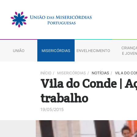
CRIANÇ
UNIÃO
MISERICÓRDIAS
ENVELHECIMENTO
E JOVE
INÍCIO
/
MISERICÓRDIAS
/
NOTÍCIAS
/
VILA DO CO
Vila do Conde | A
trabalho
19/05/2015