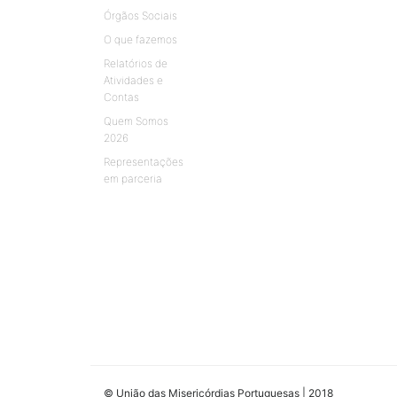
Órgãos Sociais
O que fazemos
Relatórios de
Atividades e
Contas
Quem Somos
2026
Representações
em parceria
© União das Misericórdias Portuguesas | 2018