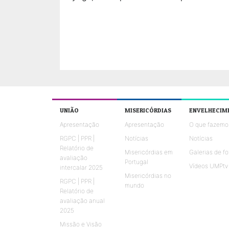
UNIÃO
MISERICÓRDIAS
ENVELHECIM
Apresentação
Apresentação
O que fazemo
RGPC | PPR |
Notícias
Notícias
Relatório de
Misericórdias em
Galerias de fo
avaliação
Portugal
Vídeos UMPtv
intercalar 2025
Misericórdias no
RGPC | PPR |
mundo
Relatório de
avaliação anual
2025
Missão e Visão