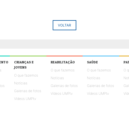
VOLTAR
ENTO
CRIANÇAS E
REABILITAÇÃO
SAÚDE
PA
JOVENS
s
O que fazemos
O que fazemos
O 
O que fazemos
Notícias
Notícias
Not
Notícias
tos
Galerias de fotos
Galerias de fotos
Gal
Galerias de fotos
Vídeos UMPtv
Vídeos UMPtv
Víd
Vídeos UMPtv