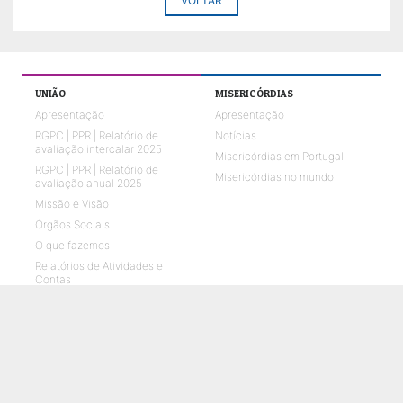
VOLTAR
UNIÃO
MISERICÓRDIAS
Apresentação
Apresentação
RGPC | PPR | Relatório de
Notícias
avaliação intercalar 2025
Misericórdias em Portugal
RGPC | PPR | Relatório de
Misericórdias no mundo
avaliação anual 2025
Missão e Visão
Órgãos Sociais
O que fazemos
Relatórios de Atividades e
Contas
Quem Somos 2026
Representações em parceria
ENVELHECIMENTO
CRIANÇAS E JOVENS
O que fazemos
O que fazemos