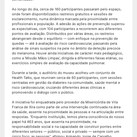
Ao longo do dia, cerca de 160 participantes passaram pelo espaço,
onde foram disponibilizados rastreios gratuitos e sessões de
esclarecimento, numa dinâmica marcada pela proximidade entre
profissionais e população. A adesão às ações de prevenção superou
as expectativas, com 104 participantes a recorrerem aos diferentes
pontos de avaliação. Distribuídos por várias áreas, os rastreios
abrangeram desde o equilíbrio — com enfoque na prevenção de
quedas — até à avaliação do risco cardiovascular, passando pela
análise de sinais suspeitos na pele no âmbito da deteção precoce
do melanoma. Houve ainda iniciativas de carácter mais pedagógico,
como a ‘Missão Mãos Limpas’, dirigida a diferentes faixas etárias, ou
exercícios simples de avaliação da capacidade pulmonar.
Durante a tarde, o auditório do museu acolheu um conjunto de
Health Talks, que reuniram cerca de 60 participantes, com sessões
centradas em gestão da diabetes na comunidade, saúde mental e
risco cardiovascular, cruzando diferentes áreas clínicas e
promovendo o diálogo com o público.
A iniciativa foi enquadrada pelo provedor da Misericórdia de Vila
Franca de Xira como parte de uma intervenção continuada na área
da saúde, assente na proximidade às pessoas e na articulação entre
respostas. “Enquanto instituição, temos plena consciência do nosso
papel há 463 anos, que assenta na proximidade, na
responsabilidade social e na capacidade de construir pontes entre
diferentes setores — público, social e privado — sempre com um
único foco: as pessoas”, afirmou Armando Jorge de Carvalho.