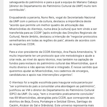
salvaguarda do património e para a qual a equipa do Mariano Cabaço
[diretor do Departamento do Património Cultural da UMP] muito tem
contribuído”.
Enquadrando a parceria, Nuno Reis, vogal do Secretariado Nacional
da UMP com o pelouro da cultura, destacou a importância deste
“acordo que permite um melhor quadro de articulação das
Misericórdias do Alentejo, numa área [a cultura] que tem vindo a ser
transferida para as CCDR” [após extinção das Direções Regionais de
Cultura]. Neste âmbito, destacou a intenção de “negociar protocolos
semelhantes em todas as regiões do país”, através de acordos com
as respetivas CCDR.
Para a vice-presidente da CCDR Alentejo, Ana Paula Amendoeira, “é
muito importante ter um protocolo que crie metodologia e ajude a
criar rede, ao nível do apoio técnico, mas também na captação de
fundos para restauro do património cultural das Misericórdias, que é
muito diverso e não apenas imóvel e integrado. É nesse sentido que
queremos ajudar as Misericórdias, nos cadernos de encargos,
candidaturas e apoio nas intervenções urgentes”.
O Alentejo foi a região escolhida para inaugurar esta parceria por
“ser a primeira do país a consolidar uma abordagem ao património”,
justificou ao VM o diretor do Departamento do Património Cultural
(DPC) da UMP. Ou seja, “tem o inventário praticamente concluído”
nas 69 Misericórdias, abrangidas pela CCDR, que corresponde aos
distritos de Beja, Évora, Portalegre e Setúbal (Sines, Santiago do
Cacém, Alcácer do Sal e Grândola). Este universo representa mais