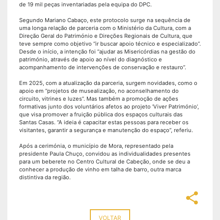
de 19 mil peças inventariadas pela equipa do DPC.
Segundo Mariano Cabaço, este protocolo surge na sequência de
uma longa relação de parceria com o Ministério da Cultura, com a
Direção Geral do Património e Direções Regionais de Cultura, que
teve sempre como objetivo “ir buscar apoio técnico e especializado”.
Desde o início, a intenção foi “ajudar as Misericórdias na gestão do
património, através de apoio ao nível do diagnóstico e
acompanhamento de intervenções de conservação e restauro”.
Em 2025, com a atualização da parceria, surgem novidades, como o
apoio em “projetos de musealização, no aconselhamento do
circuito, vitrines e luzes”. Mas também a promoção de ações
formativas junto dos voluntários afetos ao projeto ‘Viver Património’,
que visa promover a fruição pública dos espaços culturais das
Santas Casas. “A ideia é capacitar estas pessoas para receber os
visitantes, garantir a segurança e manutenção do espaço”, referiu.
Após a cerimónia, o município de Mora, representado pela
presidente Paula Chuço, convidou as individualidades presentes
para um beberete no Centro Cultural de Cabeção, onde se deu a
conhecer a produção de vinho em talha de barro, outra marca
distintiva da região.
share
VOLTAR