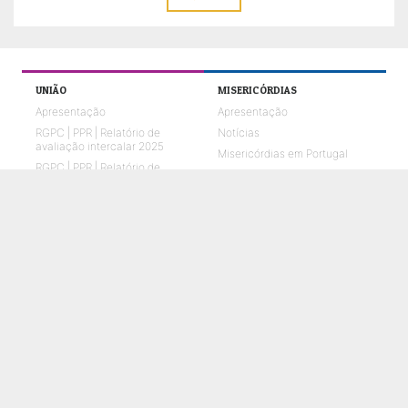
UNIÃO
MISERICÓRDIAS
Apresentação
Apresentação
RGPC | PPR | Relatório de
Notícias
avaliação intercalar 2025
Misericórdias em Portugal
RGPC | PPR | Relatório de
Misericórdias no mundo
avaliação anual 2025
Missão e Visão
Órgãos Sociais
O que fazemos
Relatórios de Atividades e
Contas
Quem Somos 2026
Representações em parceria
ENVELHECIMENTO
CRIANÇAS E JOVENS
O que fazemos
O que fazemos
Notícias
Notícias