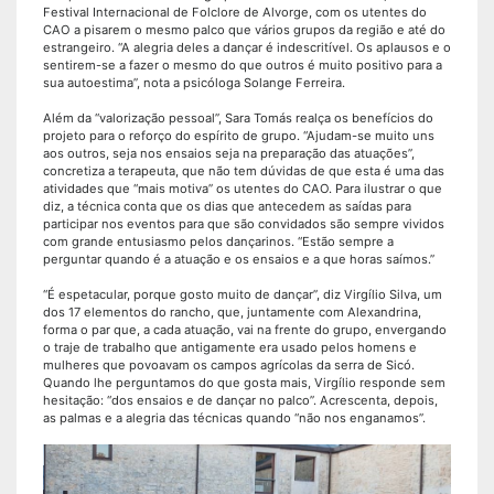
Festival Internacional de Folclore de Alvorge, com os utentes do
CAO a pisarem o mesmo palco que vários grupos da região e até do
estrangeiro. “A alegria deles a dançar é indescritível. Os aplausos e o
sentirem-se a fazer o mesmo do que outros é muito positivo para a
sua autoestima”, nota a psicóloga Solange Ferreira.
Além da “valorização pessoal”, Sara Tomás realça os benefícios do
projeto para o reforço do espírito de grupo. “Ajudam-se muito uns
aos outros, seja nos ensaios seja na preparação das atuações”,
concretiza a terapeuta, que não tem dúvidas de que esta é uma das
atividades que “mais motiva” os utentes do CAO. Para ilustrar o que
diz, a técnica conta que os dias que antecedem as saídas para
participar nos eventos para que são convidados são sempre vividos
com grande entusiasmo pelos dançarinos. “Estão sempre a
perguntar quando é a atuação e os ensaios e a que horas saímos.”
“É espetacular, porque gosto muito de dançar”, diz Virgílio Silva, um
dos 17 elementos do rancho, que, juntamente com Alexandrina,
forma o par que, a cada atuação, vai na frente do grupo, envergando
o traje de trabalho que antigamente era usado pelos homens e
mulheres que povoavam os campos agrícolas da serra de Sicó.
Quando lhe perguntamos do que gosta mais, Virgílio responde sem
hesitação: “dos ensaios e de dançar no palco”. Acrescenta, depois,
as palmas e a alegria das técnicas quando “não nos enganamos”.