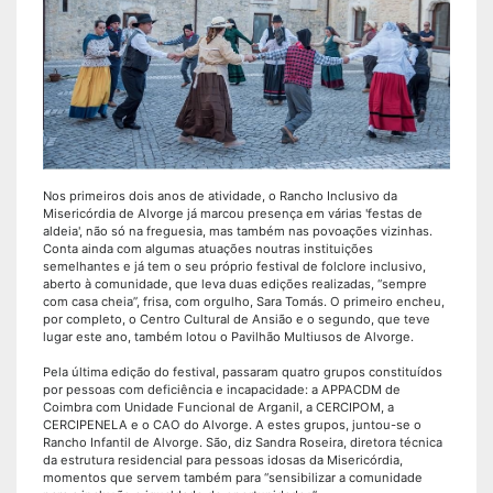
Nos primeiros dois anos de atividade, o Rancho Inclusivo da
Misericórdia de Alvorge já marcou presença em várias 'festas de
aldeia', não só na freguesia, mas também nas povoações vizinhas.
Conta ainda com algumas atuações noutras instituições
semelhantes e já tem o seu próprio festival de folclore inclusivo,
aberto à comunidade, que leva duas edições realizadas, “sempre
com casa cheia”, frisa, com orgulho, Sara Tomás. O primeiro encheu,
por completo, o Centro Cultural de Ansião e o segundo, que teve
lugar este ano, também lotou o Pavilhão Multiusos de Alvorge.
Pela última edição do festival, passaram quatro grupos constituídos
por pessoas com deficiência e incapacidade: a APPACDM de
Coimbra com Unidade Funcional de Arganil, a CERCIPOM, a
CERCIPENELA e o CAO do Alvorge. A estes grupos, juntou-se o
Rancho Infantil de Alvorge. São, diz Sandra Roseira, diretora técnica
da estrutura residencial para pessoas idosas da Misericórdia,
momentos que servem também para “sensibilizar a comunidade