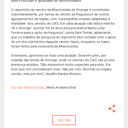
para a inclusão e igualdade de oportunidades”.
O reportório do rancho da Misericórdia de Alvorge é constituído,
maioritariamente, por temas do rancho da freguesia e de outros
agrupamentos da região, com “coreografias simples adaptadas à
realidade” dos utentes do CAO. Em cada atuação não falta a marcha
“Ai o Alvorge”, escrita “há 34 anos pela provedora Maria Luísa
Ferreira para o racho da freguesia”, conta Sara Tomás, adiantando
que no trabalho de pesquisa do reportório têm contado com o apoio
de um dos elementos daquele rancho típico, enquanto os trajes
foram feitos pela costureira da Misericórdia.
Entretanto, aproxima-se mais uma atuação. Será em julho, por
ocasião das festas de Alvorge, onde os utentes do CAO são já uma
presença assídua. “São momentos muito especiais para eles. Era
bom que nos convidassem mais. Não por nós, técnicas ou órgãos
sociais, mas por eles”, desafia Sandra Roseiro.
Voz das Misericóridas
, Maria Anabela Silva
share
VOLTAR