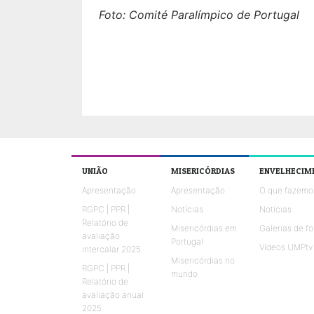
Foto: Comité Paralímpico de Portugal
UNIÃO
MISERICÓRDIAS
ENVELHECIM
Apresentação
Apresentação
O que fazemo
RGPC | PPR |
Notícias
Notícias
Relatório de
Misericórdias em
Galerias de fo
avaliação
Portugal
Vídeos UMPtv
intercalar 2025
Misericórdias no
RGPC | PPR |
mundo
Relatório de
avaliação anual
2025