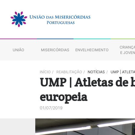
CRIANÇ
UNIÃO
MISERICÓRDIAS
ENVELHECIMENTO
E JOVE
INÍCIO
/
REABILITAÇÃO
/
NOTÍCIAS
/
UMP | ATLET
UMP | Atletas de
europeia
01/07/2019