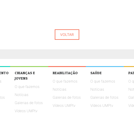
VOLTAR
ENTO
CRIANÇAS E
REABILITAÇÃO
SAÚDE
PA
JOVENS
s
O que fazemos
O que fazemos
O 
O que fazemos
Notícias
Notícias
Not
Notícias
tos
Galerias de fotos
Galerias de fotos
Gal
Galerias de fotos
Vídeos UMPtv
Vídeos UMPtv
Víd
Vídeos UMPtv