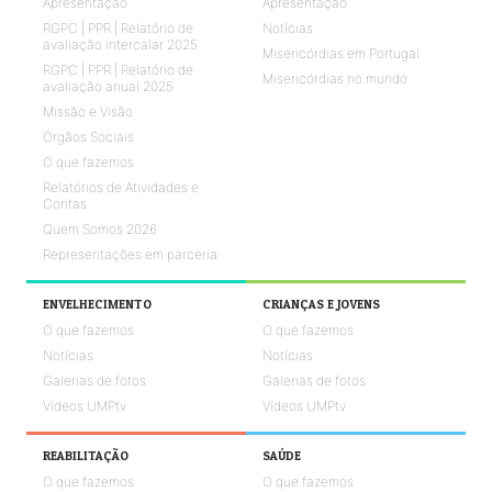
Apresentação
Apresentação
RGPC | PPR | Relatório de
Notícias
avaliação intercalar 2025
Misericórdias em Portugal
RGPC | PPR | Relatório de
Misericórdias no mundo
avaliação anual 2025
Missão e Visão
Órgãos Sociais
O que fazemos
Relatórios de Atividades e
Contas
Quem Somos 2026
Representações em parceria
ENVELHECIMENTO
CRIANÇAS E JOVENS
O que fazemos
O que fazemos
Notícias
Notícias
Galerias de fotos
Galerias de fotos
Vídeos UMPtv
Vídeos UMPtv
REABILITAÇÃO
SAÚDE
O que fazemos
O que fazemos