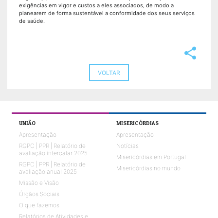
exigências em vigor e custos a eles associados, de modo a
planearem de forma sustentável a conformidade dos seus serviços
de saúde.
share
VOLTAR
UNIÃO
MISERICÓRDIAS
Apresentação
Apresentação
RGPC | PPR | Relatório de
Notícias
avaliação intercalar 2025
Misericórdias em Portugal
RGPC | PPR | Relatório de
Misericórdias no mundo
avaliação anual 2025
Missão e Visão
Órgãos Sociais
O que fazemos
Relatórios de Atividades e