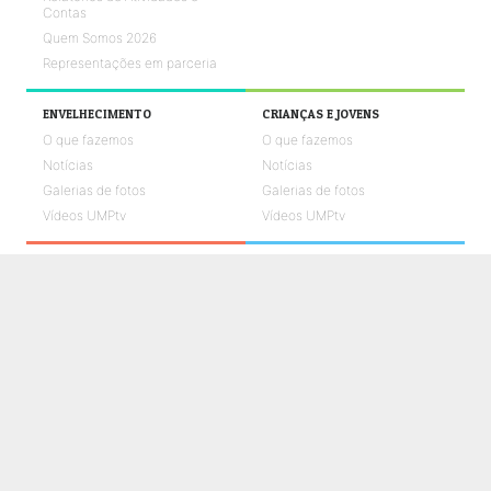
Contas
Quem Somos 2026
Representações em parceria
ENVELHECIMENTO
CRIANÇAS E JOVENS
O que fazemos
O que fazemos
Notícias
Notícias
Galerias de fotos
Galerias de fotos
Vídeos UMPtv
Vídeos UMPtv
REABILITAÇÃO
SAÚDE
O que fazemos
O que fazemos
Notícias
Notícias
Galerias de fotos
Galerias de fotos
Vídeos UMPtv
Vídeos UMPtv
COMUNICAÇÃO
UMPTV
GALERIA