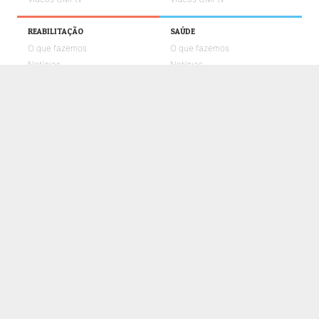
REABILITAÇÃO
SAÚDE
O que fazemos
O que fazemos
Notícias
Notícias
Galerias de fotos
Galerias de fotos
Vídeos UMPtv
Vídeos UMPtv
COMUNICAÇÃO
UMPTV
GALERIA
NOTÍCIAS
CONTACTOS
POLÍTICA DE COOKIES
POLÍTICA DE PRIVACIDADE E PROTEÇÃO DE DADOS
CANAL DE DENÚNCIAS
LIVRO DE RECLAMAÇÕES