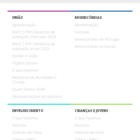
UNIÃO
MISERICÓRDIAS
Apresentação
Apresentação
RGPC | PPR | Relatório de
Notícias
avaliação intercalar 2025
Misericórdias em Portugal
RGPC | PPR | Relatório de
Misericórdias no mundo
avaliação anual 2025
Missão e Visão
Órgãos Sociais
O que fazemos
Relatórios de Atividades e
Contas
Quem Somos 2026
Representações em parceria
ENVELHECIMENTO
CRIANÇAS E JOVENS
O que fazemos
O que fazemos
Notícias
Notícias
Galerias de fotos
Galerias de fotos
Vídeos UMPtv
Vídeos UMPtv