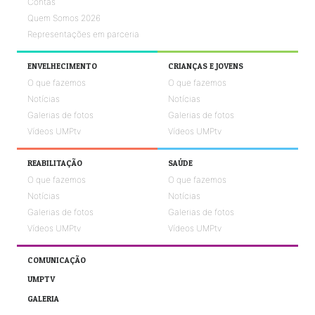
Contas
Quem Somos 2026
Representações em parceria
ENVELHECIMENTO
CRIANÇAS E JOVENS
O que fazemos
O que fazemos
Notícias
Notícias
Galerias de fotos
Galerias de fotos
Vídeos UMPtv
Vídeos UMPtv
REABILITAÇÃO
SAÚDE
O que fazemos
O que fazemos
Notícias
Notícias
Galerias de fotos
Galerias de fotos
Vídeos UMPtv
Vídeos UMPtv
COMUNICAÇÃO
UMPTV
GALERIA