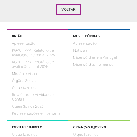
VOLTAR
UNIÃO
MISERICÓRDIAS
Apresentação
Apresentação
RGPC | PPR | Relatório de
Notícias
avaliação intercalar 2025
Misericórdias em Portugal
RGPC | PPR | Relatório de
Misericórdias no mundo
avaliação anual 2025
Missão e Visão
Órgãos Sociais
O que fazemos
Relatórios de Atividades e
Contas
Quem Somos 2026
Representações em parceria
ENVELHECIMENTO
CRIANÇAS E JOVENS
O que fazemos
O que fazemos