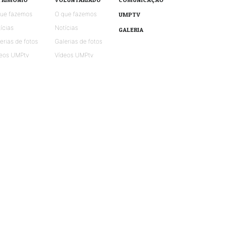
que fazemos
O que fazemos
UMPTV
ícias
Notícias
GALERIA
erias de fotos
Galerias de fotos
eos UMPtv
Vídeos UMPtv