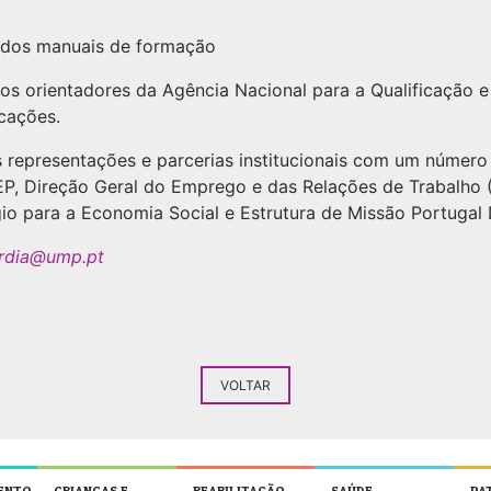
o dos manuais de formação
os orientadores da Agência Nacional para a Qualificação e
cações.
representações e parcerias institucionais com um número s
P, Direção Geral do Emprego e das Relações de Trabalho
o para a Economia Social e Estrutura de Missão Portugal D
rdia@ump.pt
VOLTAR
ENTO
CRIANÇAS E
REABILITAÇÃO
SAÚDE
PA