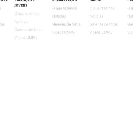
JOVENS
s
O que fazemos
O que fazemos
O 
O que fazemos
Notícias
Notícias
Not
Notícias
tos
Galerias de fotos
Galerias de fotos
Gal
Galerias de fotos
Vídeos UMPtv
Vídeos UMPtv
Víd
Vídeos UMPtv