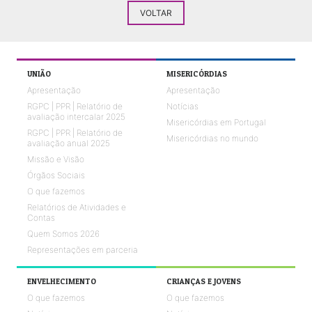
VOLTAR
UNIÃO
MISERICÓRDIAS
Apresentação
Apresentação
RGPC | PPR | Relatório de
Notícias
avaliação intercalar 2025
Misericórdias em Portugal
RGPC | PPR | Relatório de
Misericórdias no mundo
avaliação anual 2025
Missão e Visão
Órgãos Sociais
O que fazemos
Relatórios de Atividades e
Contas
Quem Somos 2026
Representações em parceria
ENVELHECIMENTO
CRIANÇAS E JOVENS
O que fazemos
O que fazemos