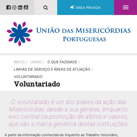

ÁREA PRIVADA
INÍCIO
/
UNIÃO
/
O QUE FAZEMOS
/
LINHAS DE SERVIÇO E ÁREAS DE ATUAÇÃO
/
VOLUNTARIADO
Voluntariado
O voluntariado é um dos pilares da ação das
Misericórdias, desde a sua génese, enquanto
eixo central na promoção de afetos e valores,
que são a marca genética destas instituições.
A partir da informação conhecida do Inquérito ao Trabalho Voluntário,