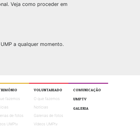
onal. Veja como proceder em
la UMP a qualquer momento.
TRIMÓNIO
VOLUNTARIADO
COMUNICAÇÃO
que fazemos
O que fazemos
UMPTV
ícias
Notícias
GALERIA
erias de fotos
Galerias de fotos
eos UMPtv
Vídeos UMPtv