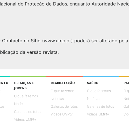
acional de Proteção de Dados, enquanto Autoridade Naci
e Contacto no Sítio (www.ump.pt) poderá ser alterado pe
licação da versão revista.
ENTO
CRIANÇAS E
REABILITAÇÃO
SAÚDE
PA
JOVENS
s
O que fazemos
O que fazemos
O 
O que fazemos
Notícias
Notícias
Not
Notícias
tos
Galerias de fotos
Galerias de fotos
Gal
Galerias de fotos
Vídeos UMPtv
Vídeos UMPtv
Víd
Vídeos UMPtv