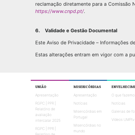
reclamação diretamente para a Comissão N
https://www.cnpd.pt/
.
6. Validade e Gestão Documental
Este Aviso de Privacidade – Informações d
Estas alterações entram em vigor com a pub
UNIÃO
MISERICÓRDIAS
ENVELHECIM
Apresentação
Apresentação
O que fazemo
RGPC | PPR |
Notícias
Notícias
Relatório de
Misericórdias em
Galerias de fo
avaliação
Portugal
Vídeos UMPtv
intercalar 2025
Misericórdias no
RGPC | PPR |
mundo
Relatório de