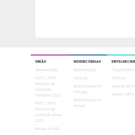
UNIÃO
MISERICÓRDIAS
ENVELHECIM
Apresentação
Apresentação
O que fazemo
RGPC | PPR |
Notícias
Notícias
Relatório de
Misericórdias em
Galerias de fo
avaliação
Portugal
Vídeos UMPtv
intercalar 2025
Misericórdias no
RGPC | PPR |
mundo
Relatório de
avaliação anual
2025
Missão e Visão