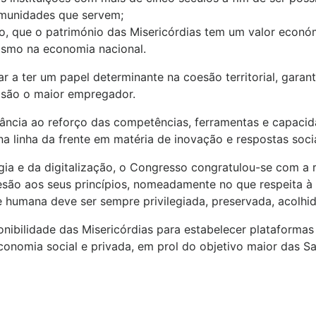
omunidades que servem;
mo, que o património das Misericórdias tem um valor econ
ismo na economia nacional.
ar a ter um papel determinante na coesão territorial, gara
, são o maior empregador.
tância ao reforço das competências, ferramentas e capaci
 linha da frente em matéria de inovação e respostas socia
gia e da digitalização, o Congresso congratulou-se com a 
esão aos seus princípios, nomeadamente no que respeita à 
de humana deve ser sempre privilegiada, preservada, acolhid
ponibilidade das Misericórdias para estabelecer platafor
 economia social e privada, em prol do objetivo maior das