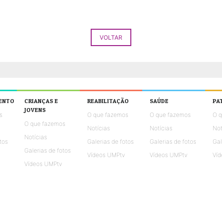
VOLTAR
ENTO
CRIANÇAS E
REABILITAÇÃO
SAÚDE
PA
JOVENS
s
O que fazemos
O que fazemos
O 
O que fazemos
Notícias
Notícias
Not
Notícias
tos
Galerias de fotos
Galerias de fotos
Gal
Galerias de fotos
Vídeos UMPtv
Vídeos UMPtv
Víd
Vídeos UMPtv