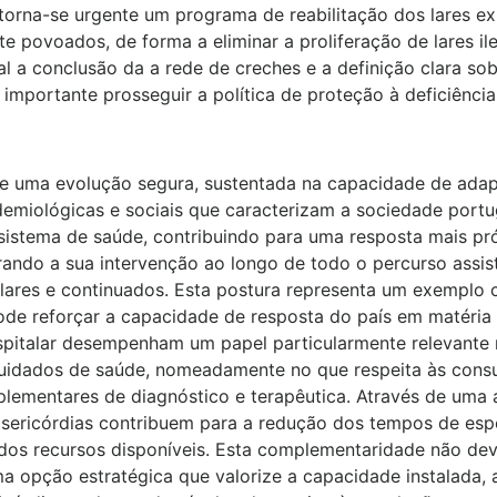
torna-se urgente um programa de reabilitação dos lares ex
e povoados, de forma a eliminar a proliferação de lares ile
 a conclusão da a rede de creches e a definição clara sob
mportante prosseguir a política de proteção à deficiência
e uma evolução segura, sustentada na capacidade de adapt
emiológicas e sociais que caracterizam a sociedade portu
sistema de saúde, contribuindo para uma resposta mais pró
ando a sua intervenção ao longo de todo o percurso assis
alares e continuados. Esta postura representa um exempl
pode reforçar a capacidade de resposta do país em matéria
spitalar desempenham um papel particularmente relevante 
idados de saúde, nomeadamente no que respeita às consult
plementares de diagnóstico e terapêutica. Através de uma 
isericórdias contribuem para a redução dos tempos de espe
e dos recursos disponíveis. Esta complementaridade não d
a opção estratégica que valorize a capacidade instalada,