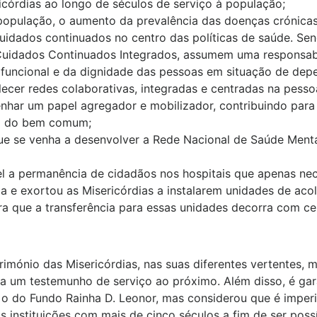
icórdias ao longo de séculos de serviço à população;
população, o aumento da prevalência das doenças crónicas
idados continuados no centro das políticas de saúde. Send
Cuidados Continuados Integrados, assumem uma responsab
 funcional e da dignidade das pessoas em situação de dep
ecer redes colaborativas, integradas e centradas na pesso
nhar um papel agregador e mobilizador, contribuindo para
sa do bem comum;
e se venha a desenvolver a Rede Nacional de Saúde Menta
l a permanência de cidadãos nos hospitais que apenas ne
a e exortou as Misericórdias a instalarem unidades de acol
ara que a transferência para essas unidades decorra com c
mónio das Misericórdias, nas suas diferentes vertentes, ma
nta um testemunho de serviço ao próximo. Além disso, é ga
 do Fundo Rainha D. Leonor, mas considerou que é imperio
 instituições com mais de cinco séculos a fim de ser poss