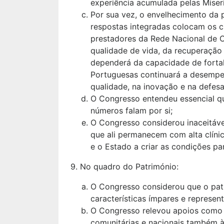
experiência acumulada pelas Miser
Por sua vez, o envelhecimento da 
respostas integradas colocam os cu
prestadores da Rede Nacional de 
qualidade de vida, da recuperação
dependerá da capacidade de fortal
Portuguesas continuará a desempe
qualidade, na inovação e na defe
O Congresso entendeu essencial qu
números falam por si;
O Congresso considerou inaceitáve
que ali permanecem com alta clínic
e o Estado a criar as condições p
9. No quadro do Património:
O Congresso considerou que o patri
características ímpares e represe
O Congresso relevou apoios como o
comunitárias e nacionais também às