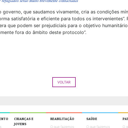
r refugiados serão muito brevemente contactadas
o governo, que saudamos vivamente, cria as condições mín
ma satisfatória e eficiente para todos os intervenientes”.
ra que podem ser prejudiciais para o objetivo humanitári
mente fora do âmbito deste protocolo”.
VOLTAR
ENTO
CRIANÇAS E
REABILITAÇÃO
SAÚDE
PA
JOVENS
s
O que fazemos
O que fazemos
O 