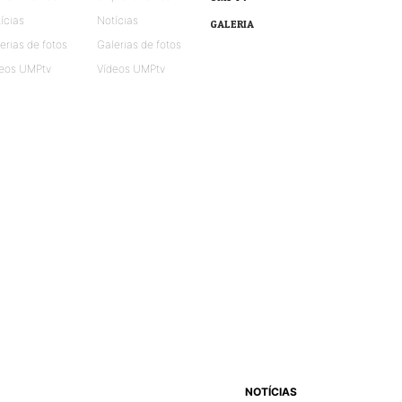
ícias
Notícias
GALERIA
erias de fotos
Galerias de fotos
eos UMPtv
Vídeos UMPtv
NOTÍCIAS