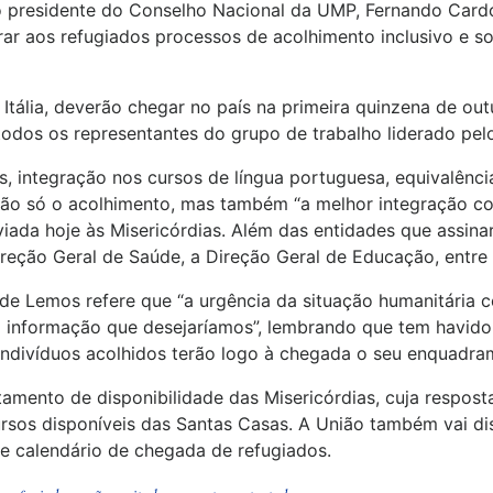
 presidente do Conselho Nacional da UMP, Fernando Cardos
ar aos refugiados processos de acolhimento inclusivo e s
 Itália, deverão chegar no país na primeira quinzena de ou
odos os representantes do grupo de trabalho liderado pel
, integração nos cursos de língua portuguesa, equivalênci
ão só o acolhimento, mas também “a melhor integração com
ada hoje às Misericórdias. Além das entidades que assin
reção Geral de Saúde, a Direção Geral de Educação, entre 
 de Lemos refere que “a urgência da situação humanitária
 a informação que desejaríamos”, lembrando que tem havido
 indivíduos acolhidos terão logo à chegada o seu enquadra
mento de disponibilidade das Misericórdias, cuja resposta
ursos disponíveis das Santas Casas. A União também vai di
 e calendário de chegada de refugiados.