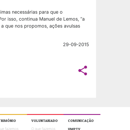
imas necessárias para que o
 Por isso, continua Manuel de Lemos, “a
o a que nos propomos, ações avulsas
29-09-2015
share
TRIMÓNIO
VOLUNTARIADO
COMUNICAÇÃO
que fazemos
O que fazemos
UMPTV