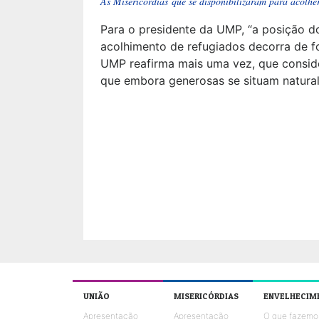
As Misericórdias que se disponibilizaram para acolhe
Para o presidente da UMP, “a posição d
acolhimento de refugiados decorra de for
UMP reafirma mais uma vez, que conside
que embora generosas se situam natural
UNIÃO
MISERICÓRDIAS
ENVELHECIM
Apresentação
Apresentação
O que fazemo