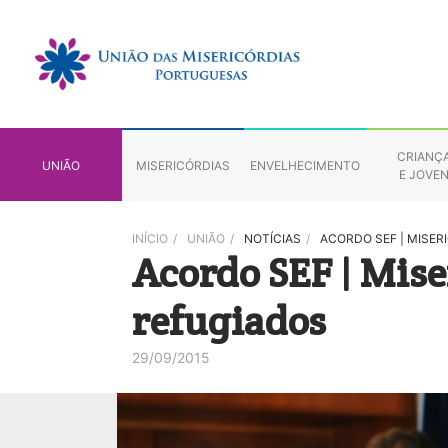
CRIANÇ
UNIÃO
MISERICÓRDIAS
ENVELHECIMENTO
E JOVE
INÍCIO
/
UNIÃO
/
NOTÍCIAS
/
ACORDO SEF | MISE
Acordo SEF | Mise
refugiados
29/09/2015