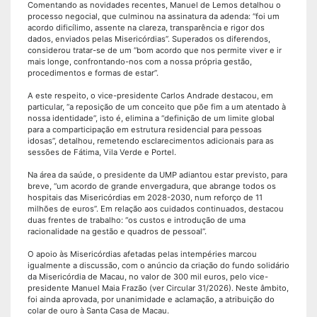
Comentando as novidades recentes, Manuel de Lemos detalhou o
processo negocial, que culminou na assinatura da adenda: “foi um
acordo dificílimo, assente na clareza, transparência e rigor dos
dados, enviados pelas Misericórdias”. Superados os diferendos,
considerou tratar-se de um “bom acordo que nos permite viver e ir
mais longe, confrontando-nos com a nossa própria gestão,
procedimentos e formas de estar”.
A este respeito, o vice-presidente Carlos Andrade destacou, em
particular, “a reposição de um conceito que põe fim a um atentado à
nossa identidade”, isto é, elimina a “definição de um limite global
para a comparticipação em estrutura residencial para pessoas
idosas”, detalhou, remetendo esclarecimentos adicionais para as
sessões de Fátima, Vila Verde e Portel.
Na área da saúde, o presidente da UMP adiantou estar previsto, para
breve, “um acordo de grande envergadura, que abrange todos os
hospitais das Misericórdias em 2028-2030, num reforço de 11
milhões de euros”. Em relação aos cuidados continuados, destacou
duas frentes de trabalho: “os custos e introdução de uma
racionalidade na gestão e quadros de pessoal”.
O apoio às Misericórdias afetadas pelas intempéries marcou
igualmente a discussão, com o anúncio da criação do fundo solidário
da Misericórdia de Macau, no valor de 300 mil euros, pelo vice-
presidente Manuel Maia Frazão (ver Circular 31/2026). Neste âmbito,
foi ainda aprovada, por unanimidade e aclamação, a atribuição do
colar de ouro à Santa Casa de Macau.