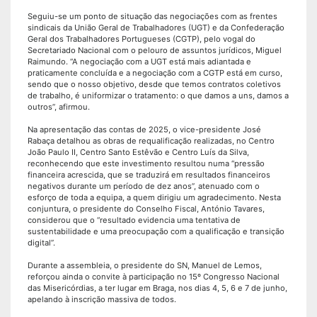
Seguiu-se um ponto de situação das negociações com as frentes
sindicais da União Geral de Trabalhadores (UGT) e da Confederação
Geral dos Trabalhadores Portugueses (CGTP), pelo vogal do
Secretariado Nacional com o pelouro de assuntos jurídicos, Miguel
Raimundo. “A negociação com a UGT está mais adiantada e
praticamente concluída e a negociação com a CGTP está em curso,
sendo que o nosso objetivo, desde que temos contratos coletivos
de trabalho, é uniformizar o tratamento: o que damos a uns, damos a
outros”, afirmou.
Na apresentação das contas de 2025, o vice-presidente José
Rabaça detalhou as obras de requalificação realizadas, no Centro
João Paulo II, Centro Santo Estêvão e Centro Luís da Silva,
reconhecendo que este investimento resultou numa “pressão
financeira acrescida, que se traduzirá em resultados financeiros
negativos durante um período de dez anos”, atenuado com o
esforço de toda a equipa, a quem dirigiu um agradecimento. Nesta
conjuntura, o presidente do Conselho Fiscal, António Tavares,
considerou que o “resultado evidencia uma tentativa de
sustentabilidade e uma preocupação com a qualificação e transição
digital”.
Durante a assembleia, o presidente do SN, Manuel de Lemos,
reforçou ainda o convite à participação no 15º Congresso Nacional
das Misericórdias, a ter lugar em Braga, nos dias 4, 5, 6 e 7 de junho,
apelando à inscrição massiva de todos.