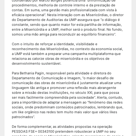
coordenado por Márcio Borges potencia uma “uniformização de
procedimentos, melhoria de controle interno e da prestação de
contas. Em suma, uma gestão mais profissionalizada com vista à
eficácia operacional”. Nesta interação com as Misericórdias, o diretor
do Departamento de Auditorias da UMP assegura que “o diálogo é
constante, sendo que quanto maior for esta partilha de informação,
entre a Misericórdia e a UMP, melhor será o produto final. No fundo,
somos uma mão amiga para reconduzir ao equilíbrio financeiro”.
Com o intuito de reforçar a identidade, visibilidade e
reconhecimento das Misericórdias, no contexto da economia social,
a UMP está também a preparar uma campanha multiplataforma que
relaciona as catorze obras de misericórdia e os objetivos de
desenvolvimento sustentável.
Para Bethania Pagin, responsável pela atividade e diretora do
Departamento de Comunicação e Imagem, “o maior desafio de
comunicação das obras de misericórdia é justamente atualizar uma
linguagem tão antiga e promover uma reflexão mais abrangente
sobre a missão destas instituições, no século XXI, para que possa
ser mais facilmente compreendida pela sociedade”. Alerta, contudo,
para a importância de adaptar a mensagem ao “fenómeno das redes
sociais, onde predominam conteúdos patrocinados, lembrando que,
um like orgânico nas redes tem muito mais valor que vários likes
patrocinados”.
De forma complementar, as atividades propostas na operação
PESSOAS FSE+ 00343100 pretendem robustecer a UMP no seu