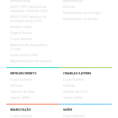
Apresentação
Apresentação
RGPC | PPR | Relatório de
Notícias
avaliação intercalar 2025
Misericórdias em Portugal
RGPC | PPR | Relatório de
Misericórdias no mundo
avaliação anual 2025
Missão e Visão
Órgãos Sociais
O que fazemos
Relatórios de Atividades e
Contas
Quem Somos 2026
Representações em parceria
ENVELHECIMENTO
CRIANÇAS E JOVENS
O que fazemos
O que fazemos
Notícias
Notícias
Galerias de fotos
Galerias de fotos
Vídeos UMPtv
Vídeos UMPtv
REABILITAÇÃO
SAÚDE
O que fazemos
O que fazemos