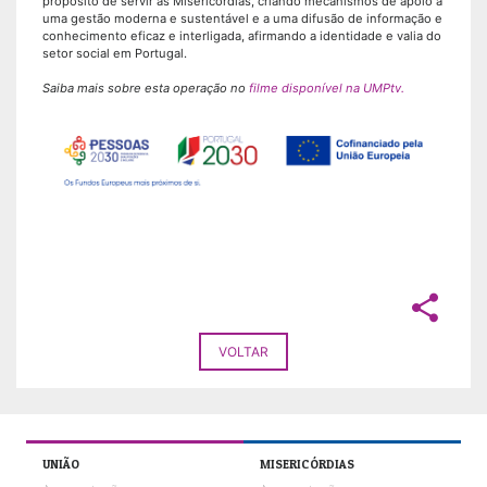
propósito de servir as Misericórdias, criando mecanismos de apoio a
uma gestão moderna e sustentável e a uma difusão de informação e
conhecimento eficaz e interligada, afirmando a identidade e valia do
setor social em Portugal.
Saiba mais sobre esta operação no
filme disponível na UMPtv.
share
VOLTAR
UNIÃO
MISERICÓRDIAS