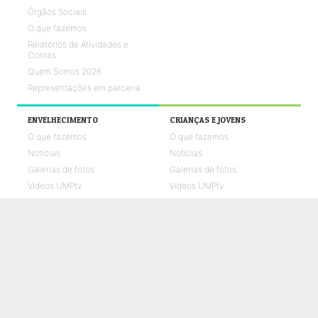
Órgãos Sociais
O que fazemos
Relatórios de Atividades e
Contas
Quem Somos 2026
Representações em parceria
ENVELHECIMENTO
CRIANÇAS E JOVENS
O que fazemos
O que fazemos
Notícias
Notícias
Galerias de fotos
Galerias de fotos
Vídeos UMPtv
Vídeos UMPtv
REABILITAÇÃO
SAÚDE
O que fazemos
O que fazemos
Notícias
Notícias
Galerias de fotos
Galerias de fotos
Vídeos UMPtv
Vídeos UMPtv
COMUNICAÇÃO