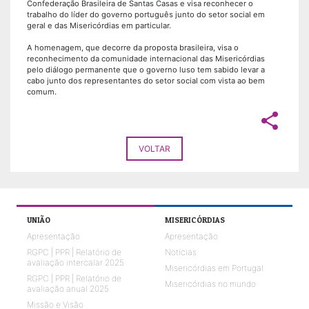
Confederação Brasileira de Santas Casas e visa reconhecer o
trabalho do líder do governo português junto do setor social em
geral e das Misericórdias em particular.
A homenagem, que decorre da proposta brasileira, visa o
reconhecimento da comunidade internacional das Misericórdias
pelo diálogo permanente que o governo luso tem sabido levar a
cabo junto dos representantes do setor social com vista ao bem
comum.
share
VOLTAR
UNIÃO
MISERICÓRDIAS
Apresentação
Apresentação
RGPC | PPR | Relatório de
Notícias
avaliação intercalar 2025
Misericórdias em Portugal
RGPC | PPR | Relatório de
Misericórdias no mundo
avaliação anual 2025
Missão e Visão