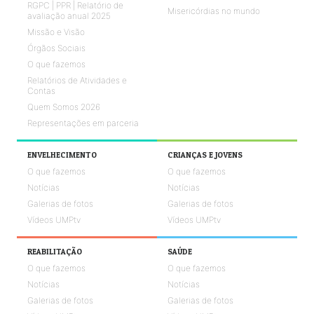
RGPC | PPR | Relatório de
Misericórdias no mundo
avaliação anual 2025
Missão e Visão
Órgãos Sociais
O que fazemos
Relatórios de Atividades e
Contas
Quem Somos 2026
Representações em parceria
ENVELHECIMENTO
CRIANÇAS E JOVENS
O que fazemos
O que fazemos
Notícias
Notícias
Galerias de fotos
Galerias de fotos
Vídeos UMPtv
Vídeos UMPtv
REABILITAÇÃO
SAÚDE
O que fazemos
O que fazemos
Notícias
Notícias
Galerias de fotos
Galerias de fotos