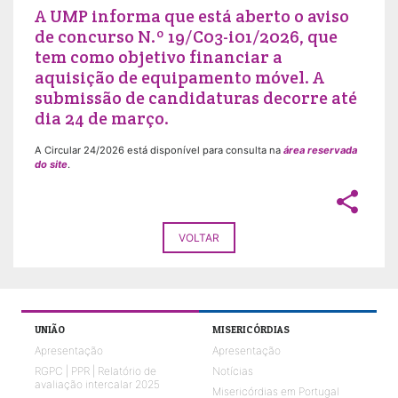
A UMP informa que está aberto o aviso
de concurso N.º 19/C03-i01/2026, que
tem como objetivo financiar a
aquisição de equipamento móvel. A
submissão de candidaturas decorre até
dia 24 de março.
A Circular 24/2026 está disponível para consulta na
área reservada
do site
.
share
VOLTAR
UNIÃO
MISERICÓRDIAS
Apresentação
Apresentação
RGPC | PPR | Relatório de
Notícias
avaliação intercalar 2025
Misericórdias em Portugal