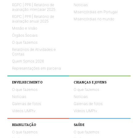
RGPC | PPR | Relatório de
Notícias
avaliação intercalar 2025
Misericórdias em Portugal
RGPC | PPR | Relatório de
Misericórdias no mundo
avaliação anual 2025
Missão e Visão
Órgãos Sociais
O que fazemos
Relatórios de Atividades e
Contas
Quem Somos 2026
Representações em parceria
ENVELHECIMENTO
CRIANÇAS E JOVENS
O que fazemos
O que fazemos
Notícias
Notícias
Galerias de fotos
Galerias de fotos
Vídeos UMPtv
Vídeos UMPtv
REABILITAÇÃO
SAÚDE
O que fazemos
O que fazemos