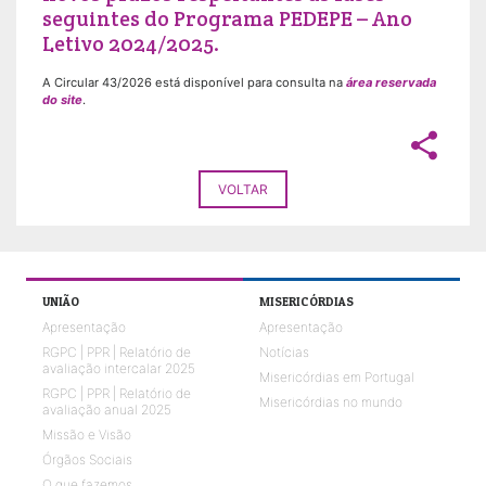
seguintes do Programa PEDEPE – Ano
Letivo 2024/2025.
A Circular 43/2026 está disponível para consulta na
área reservada
do site
.
share
VOLTAR
UNIÃO
MISERICÓRDIAS
Apresentação
Apresentação
RGPC | PPR | Relatório de
Notícias
avaliação intercalar 2025
Misericórdias em Portugal
RGPC | PPR | Relatório de
Misericórdias no mundo
avaliação anual 2025
Missão e Visão
Órgãos Sociais
O que fazemos