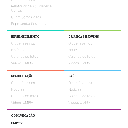
Relatórios de Atividades e
Contas
Quem Somos 2026
Representações em parceria
ENVELHECIMENTO
CRIANÇAS E JOVENS
O que fazemos
O que fazemos
Notícias
Notícias
Galerias de fotos
Galerias de fotos
Vídeos UMPtv
Vídeos UMPtv
REABILITAÇÃO
SAÚDE
O que fazemos
O que fazemos
Notícias
Notícias
Galerias de fotos
Galerias de fotos
Vídeos UMPtv
Vídeos UMPtv
COMUNICAÇÃO
UMPTV