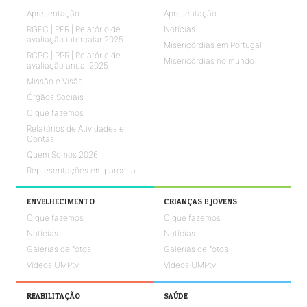
Apresentação
Apresentação
RGPC | PPR | Relatório de
Notícias
avaliação intercalar 2025
Misericórdias em Portugal
RGPC | PPR | Relatório de
Misericórdias no mundo
avaliação anual 2025
Missão e Visão
Órgãos Sociais
O que fazemos
Relatórios de Atividades e
Contas
Quem Somos 2026
Representações em parceria
ENVELHECIMENTO
CRIANÇAS E JOVENS
O que fazemos
O que fazemos
Notícias
Notícias
Galerias de fotos
Galerias de fotos
Vídeos UMPtv
Vídeos UMPtv
REABILITAÇÃO
SAÚDE