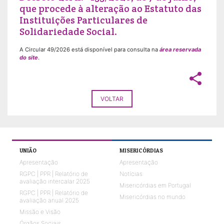
que procede à alteração ao Estatuto das
Instituições Particulares de
Solidariedade Social.
A Circular 49/2026 está disponível para consulta na
área reservada
do site
.
share
VOLTAR
UNIÃO
MISERICÓRDIAS
Apresentação
Apresentação
RGPC | PPR | Relatório de
Notícias
avaliação intercalar 2025
Misericórdias em Portugal
RGPC | PPR | Relatório de
Misericórdias no mundo
avaliação anual 2025
Missão e Visão
Órgãos Sociais