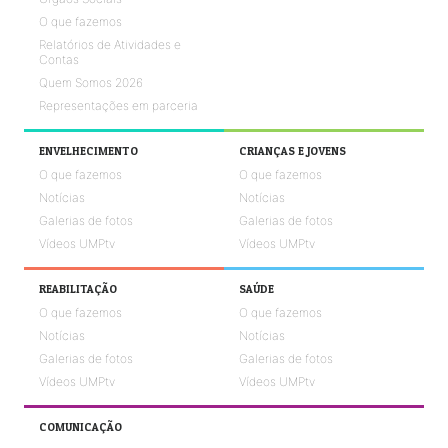
O que fazemos
Relatórios de Atividades e
Contas
Quem Somos 2026
Representações em parceria
ENVELHECIMENTO
CRIANÇAS E JOVENS
O que fazemos
O que fazemos
Notícias
Notícias
Galerias de fotos
Galerias de fotos
Vídeos UMPtv
Vídeos UMPtv
REABILITAÇÃO
SAÚDE
O que fazemos
O que fazemos
Notícias
Notícias
Galerias de fotos
Galerias de fotos
Vídeos UMPtv
Vídeos UMPtv
COMUNICAÇÃO