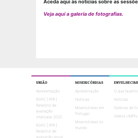
Aceda aqui às notícias sobre as sessõ
Veja aqui a galeria de fotografias.
UNIÃO
MISERICÓRDIAS
ENVELHECIM
Apresentação
Apresentação
O que fazemo
RGPC | PPR |
Notícias
Notícias
Relatório de
Misericórdias em
Galerias de fo
avaliação
Portugal
Vídeos UMPtv
intercalar 2025
Misericórdias no
RGPC | PPR |
mundo
Relatório de
avaliação anual