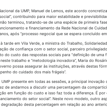
Nacional da UMP, Manuel de Lemos, este acordo concretiz
cial”, contribuindo para maior estabilidade e previsibilid
não terminou, tratando-se de uma espécie de primeira fa
funcionamento e financiamento da Rede Nacional de Cuida
anos, após “processo negocial que se espera concluído em 
à tarde em Vila Verde, a ministra do Trabalho, Solidaried
ação de confiança com o setor social, parceiro privilegiad
o do custo das respostas sociais para “definição de uma f
neste trabalho e “metodologia inovadora”, Maria do Rosár
erno possa assegurar às instituições, através destas fórmu
mpenho do cuidado dos mais frágeis”.
a UMP presente em todas as sessões, a principal inovação
vez de andarmos a discutir uma percentagem da compartici
ção em função do custo e isso faz toda a diferença. É po
nanciamento do setor social”. Neste novo modelo, outro aspe
a degradação desta percentagem em relação ao ano anterio