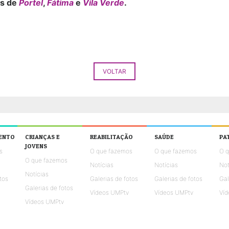
es de
Portel
,
Fátima
e
Vila Verde
.
VOLTAR
ENTO
CRIANÇAS E
REABILITAÇÃO
SAÚDE
PA
JOVENS
s
O que fazemos
O que fazemos
O 
O que fazemos
Notícias
Notícias
Not
Notícias
tos
Galerias de fotos
Galerias de fotos
Gal
Galerias de fotos
Vídeos UMPtv
Vídeos UMPtv
Víd
Vídeos UMPtv