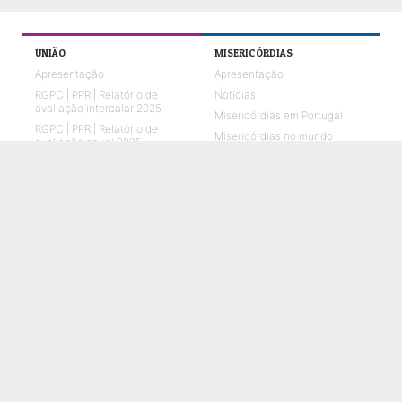
UNIÃO
MISERICÓRDIAS
Apresentação
Apresentação
RGPC | PPR | Relatório de
Notícias
avaliação intercalar 2025
Misericórdias em Portugal
RGPC | PPR | Relatório de
Misericórdias no mundo
avaliação anual 2025
Missão e Visão
Órgãos Sociais
O que fazemos
Relatórios de Atividades e
Contas
Quem Somos 2026
Representações em parceria
ENVELHECIMENTO
CRIANÇAS E JOVENS
O que fazemos
O que fazemos
Notícias
Notícias
Galerias de fotos
Galerias de fotos