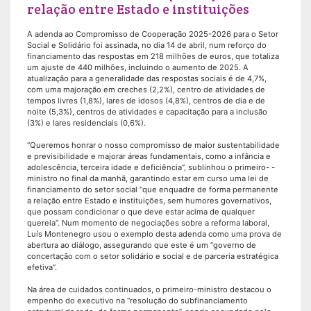
relação entre Estado e instituições
A adenda ao Compromisso de Cooperação 2025-2026 para o Setor
Social e Solidário foi assinada, no dia 14 de abril, num reforço do
financiamento das respostas em 218 milhões de euros, que totaliza
um ajuste de 440 milhões, incluindo o aumento de 2025. A
atualização para a generalidade das respostas sociais é de 4,7%,
com uma majoração em creches (2,2%), centro de atividades de
tempos livres (1,8%), lares de idosos (4,8%), centros de dia e de
noite (5,3%), centros de atividades e capacitação para a inclusão
(3%) e lares residenciais (0,6%).
“Queremos honrar o nosso compromisso de maior sustentabilidade
e previsibilidade e majorar áreas fundamentais, como a infância e
adolescência, terceira idade e deficiência”, sublinhou o primeiro- -
ministro no final da manhã, garantindo estar em curso uma lei de
financiamento do setor social “que enquadre de forma permanente
a relação entre Estado e instituições, sem humores governativos,
que possam condicionar o que deve estar acima de qualquer
querela”. Num momento de negociações sobre a reforma laboral,
Luís Montenegro usou o exemplo desta adenda como uma prova de
abertura ao diálogo, assegurando que este é um “governo de
concertação com o setor solidário e social e de parceria estratégica
efetiva”.
Na área de cuidados continuados, o primeiro-ministro destacou o
empenho do executivo na “resolução do subfinanciamento