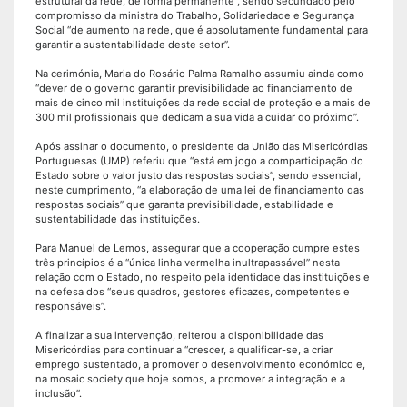
estrutural da rede, de forma permanente”, sendo secundado pelo
compromisso da ministra do Trabalho, Solidariedade e Segurança
Social “de aumento na rede, que é absolutamente fundamental para
garantir a sustentabilidade deste setor”.
Na cerimónia, Maria do Rosário Palma Ramalho assumiu ainda como
“dever de o governo garantir previsibilidade ao financiamento de
mais de cinco mil instituições da rede social de proteção e a mais de
300 mil profissionais que dedicam a sua vida a cuidar do próximo”.
Após assinar o documento, o presidente da União das Misericórdias
Portuguesas (UMP) referiu que “está em jogo a comparticipação do
Estado sobre o valor justo das respostas sociais”, sendo essencial,
neste cumprimento, “a elaboração de uma lei de financiamento das
respostas sociais” que garanta previsibilidade, estabilidade e
sustentabilidade das instituições.
Para Manuel de Lemos, assegurar que a cooperação cumpre estes
três princípios é a “única linha vermelha inultrapassável” nesta
relação com o Estado, no respeito pela identidade das instituições e
na defesa dos “seus quadros, gestores eficazes, competentes e
responsáveis”.
A finalizar a sua intervenção, reiterou a disponibilidade das
Misericórdias para continuar a “crescer, a qualificar-se, a criar
emprego sustentado, a promover o desenvolvimento económico e,
na mosaic society que hoje somos, a promover a integração e a
inclusão”.